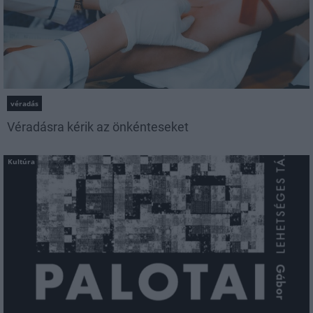
véradás
Véradásra kérik az önkénteseket
Kultúra