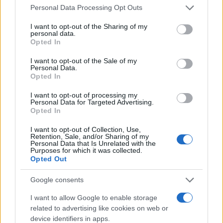
csökken a riasztás
Please note that this website/app uses one or more Google
Personal Data Processing Opt Outs
services and may gather and store information including but
not limited to your visit or usage behaviour. You may click to
I want to opt-out of the Sharing of my
personal data.
grant or deny consent to Google and its third-party tags to
Opted In
use your data for below specified purposes in below Google
consent section.
I want to opt-out of the Sale of my
Országos hírek
Personal Data.
Opted In
I want to opt-out of processing my
Personal Data for Targeted Advertising.
Opted In
I want to opt-out of Collection, Use,
Retention, Sale, and/or Sharing of my
Kecskeméten is szakirányú továbbképzésekkel erősít a
Personal Data that Is Unrelated with the
Purposes for which it was collected.
Gál Ferenc Egyetem
Opted Out
Google consents
I want to allow Google to enable storage
related to advertising like cookies on web or
Országos hírek
device identifiers in apps.