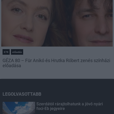
E78
előadás
GÉZA 80 – Für Anikó és Hrutka Róbert zenés színházi
előadása
LEGOLVASOTTABB
Szerdától rárajtolhatunk a jövő nyári
foci-Eb jegyeire