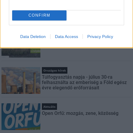
Miért éri meg Afrikában utat építeni?
Minden, amit a GED Afrika projektről
tudni kell
CONFIRM
Kultúra
Data Deletion
Data Access
Privacy Policy
Kihívások labirintusában
Országos hírek
Túlfogyasztás napja - július 30-ra
felhasználta az emberiség a Föld egész
évre elegendő erőforrásait
Aktuális
Open Orfű: mozgás, zene, közösség