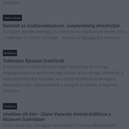
Kertben!
Helyi hírek
Beindult az őszibarackszezon, szeptemberig élvezhetjük
A világon évente mintegy 25 millió tonna őszibarack terem, Kína
- csaknem 17 millió tonnával - messze a legnagyobb termelő.
Kultúra
Teliholdas Éjszakai Erdőfürdő
A teliholdas erdőfürdő különleges lehetőség arra, hogy
megtapasztald a természet egy másik arcát. Ahogy sötétedik, a
látásunk háttérbe húzódik, és a többi érzékszervünk egyre
éberebbé válik. Felerősödnek a hangok, az illatok, a tapintás
élménye.
Kultúra
zínekben élt élet - Claire Vasarely életmű-kiállítása a
Múzeum Galériában
Claire Vasarely, a magyar származású francia alkotóművész