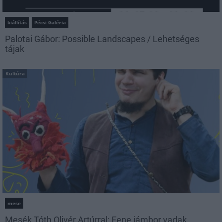
kiállítás
Pécsi Galéria
Palotai Gábor: Possible Landscapes / Lehetséges
tájak
Kultúra
mese
Mesék Tóth Olivér Artúrral: Fene jámbor vadak