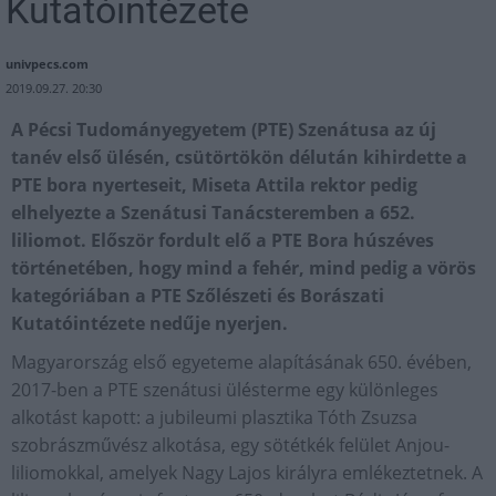
Kutatóintézete
univpecs.com
2019.09.27. 20:30
A Pécsi Tudományegyetem (PTE) Szenátusa az új
tanév első ülésén, csütörtökön délután kihirdette a
PTE bora nyerteseit, Miseta Attila rektor pedig
elhelyezte a Szenátusi Tanácsteremben a 652.
liliomot. Először fordult elő a PTE Bora húszéves
történetében, hogy mind a fehér, mind pedig a vörös
kategóriában a PTE Szőlészeti és Borászati
Kutatóintézete nedűje nyerjen.
Magyarország első egyeteme alapításának 650. évében,
2017-ben a PTE szenátusi ülésterme egy különleges
alkotást kapott: a jubileumi plasztika Tóth Zsuzsa
szobrászművész alkotása, egy sötétkék felület Anjou-
liliomokkal, amelyek Nagy Lajos királyra emlékeztetnek. A