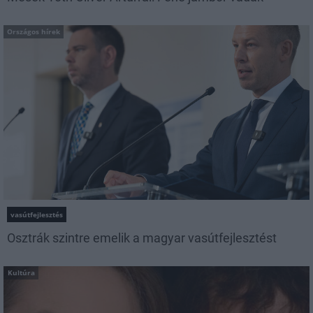
Országos hírek
vasútfejlesztés
Osztrák szintre emelik a magyar vasútfejlesztést
Kultúra