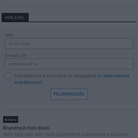
HÍRLEVÉL
Név
E-mail cím
Feliratkozom a hírlevélre és elfogadom az
adatvédelmi
szabályzatot!
FELIRATKOZÁS
Kultúra
Brandnyúl mini disco
Ilyen még nem volt: most a gyerkőcök bulizhatnak a Káptalan