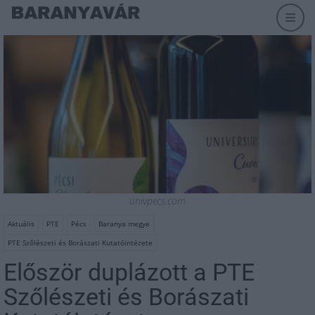
univpecs.com
Aktuális
PTE
Pécs
Baranya megye
PTE Szőlészeti és Borászati Kutatóintézete
Először duplázott a PTE
Szőlészeti és Borászati