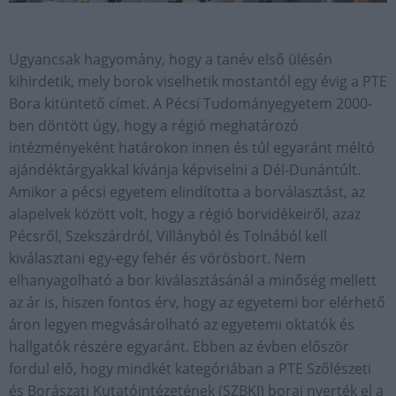
Ugyancsak hagyomány, hogy a tanév első ülésén
kihirdetik, mely borok viselhetik mostantól egy évig a PTE
Bora kitüntető címet. A Pécsi Tudományegyetem 2000-
ben döntött úgy, hogy a régió meghatározó
intézményeként határokon innen és túl egyaránt méltó
ajándéktárgyakkal kívánja képviselni a Dél-Dunántúlt.
Amikor a pécsi egyetem elindította a borválasztást, az
alapelvek között volt, hogy a régió borvidékeiről, azaz
Pécsről, Szekszárdról, Villányból és Tolnából kell
kiválasztani egy-egy fehér és vörösbort. Nem
elhanyagolható a bor kiválasztásánál a minőség mellett
az ár is, hiszen fontos érv, hogy az egyetemi bor elérhető
áron legyen megvásárolható az egyetemi oktatók és
hallgatók részére egyaránt. Ebben az évben először
fordul elő, hogy mindkét kategóriában a PTE Szőlészeti
és Borászati Kutatóintézetének (SZBKI) borai nyerték el a