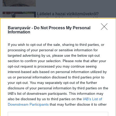
Látlelet a hazai víziközművekről?
Egyetlen, fél évszázados vezetéken
múlt Bicske vízellátása
Baranyavár -
Do Not Process My Personal
Information
If you wish to opt-out of the sale, sharing to third parties, or
processing of your personal or sensitive information for
AJÁNLJUK MÉG
targeted advertising by us, please use the below opt-out
section to confirm your selection. Please note that after your
opt-out request is processed you may continue seeing
Helyi hírek
interest-based ads based on personal information utilized by
us or personal information disclosed to third parties prior to
your opt-out. You may separately opt-out of the further
disclosure of your personal information by third parties on the
IAB’s list of downstream participants. This information may
also be disclosed by us to third parties on the
IAB’s List of
Downstream Participants
that may further disclose it to other
third parties.
Amire többmillióan vártunk: szombattól másodfokúra