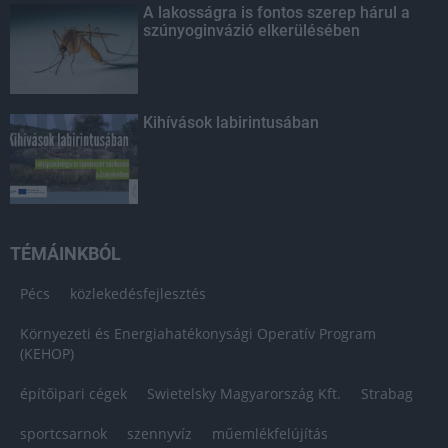
A lakosságra is fontos szerep hárul a
szúnyoginvázió elkerülésében
Kihívások labirintusában
TÉMÁINKBÓL
Pécs
közlekedésfejlesztés
Környezeti és Energiahatékonysági Operatív Program
(KEHOP)
építőipari cégek
Swietelsky Magyarország Kft.
Strabag
sportcsarnok
szennyvíz
műemlékfelújítás