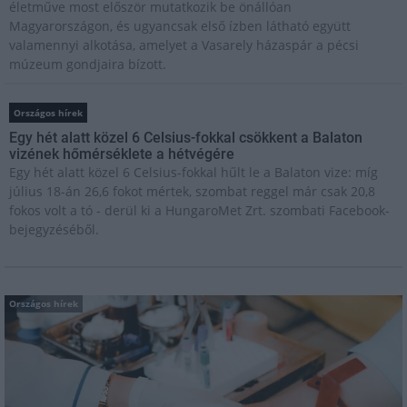
életműve most először mutatkozik be önállóan
Magyarországon, és ugyancsak első ízben látható együtt
valamennyi alkotása, amelyet a Vasarely házaspár a pécsi
múzeum gondjaira bízott.
Országos hírek
Egy hét alatt közel 6 Celsius-fokkal csökkent a Balaton
vizének hőmérséklete a hétvégére
Egy hét alatt közel 6 Celsius-fokkal hűlt le a Balaton vize: míg
július 18-án 26,6 fokot mértek, szombat reggel már csak 20,8
fokos volt a tó - derül ki a HungaroMet Zrt. szombati Facebook-
bejegyzéséből.
Országos hírek