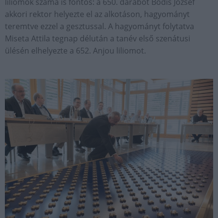
liliomok száma is fontos: a 650. darabot Bódis József
akkori rektor helyezte el az alkotáson, hagyományt
teremtve ezzel a gesztussal. A hagyományt folytatva
Miseta Attila tegnap délután a tanév első szenátusi
ülésén elhelyezte a 652. Anjou liliomot.