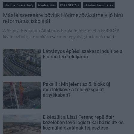
Hódmezővásárhely
iskolaépítés
FERROÉP Zrt.
oktatási beruházás
Másfélszeresére bővítik Hódmezővásárhely jó hírű
református iskoláját
A Szőnyi Benjámin Általános Iskola fejlesztését a FERROÉP
kivitelezheti; a munkák csaknem egy évig tartanak majd.
Látványos építési szakasz indult be a
Flórián téri felüljárón
Paks II.: Mit jelent az 5. blokk új
mérföldköve a felülvizsgálat
árnyékában?
Elkészült a Liszt Ferenc repülőtér
közelében lévő logisztikai bázis út- és
közműhálózatának fejlesztése