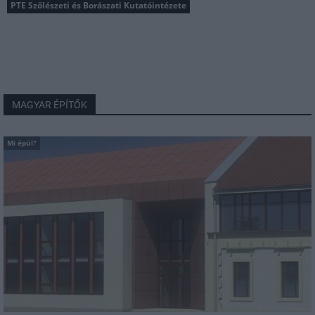
PTE Szőlészeti és Borászati Kutatóintézete
MAGYAR ÉPÍTŐK
Mi épül?