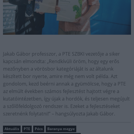
Jakab Gábor professzor, a PTE SZBKI vezetője a siker
kapcsán elmondta: „Rendkívüli öröm, hogy egy erős
mezőnyben a vörösbor kategóriáját is az általunk
készített bor nyerte, amire még nem volt példa. Azt
gondolom, kezd beérni annak a gyümölcse, hogy a PTE
az elmúlt években számos fejlesztést hajtott végre a
kutatóintézetben, így újak a hordók, és teljesen megújult
a szőlőfeldolgozó rendszer is. Ezeket a fejlesztéseket
szeretnénk folytatni!” – hangsúlyozta Jakab Gábor.
Aktuális
PTE
Pécs
Baranya megye