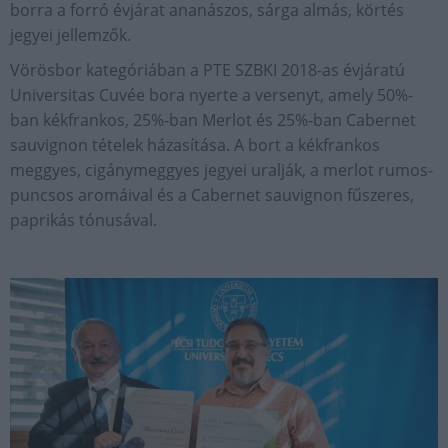
borra a forró évjárat ananászos, sárga almás, körtés
jegyei jellemzők.
Vörösbor kategóriában a PTE SZBKI 2018-as évjáratú
Universitas Cuvée bora nyerte a versenyt, amely 50%-
ban kékfrankos, 25%-ban Merlot és 25%-ban Cabernet
sauvignon tételek házasítása. A bort a kékfrankos
meggyes, cigánymeggyes jegyei uralják, a merlot rumos-
puncsos aromáival és a Cabernet sauvignon fűszeres,
paprikás tónusával.