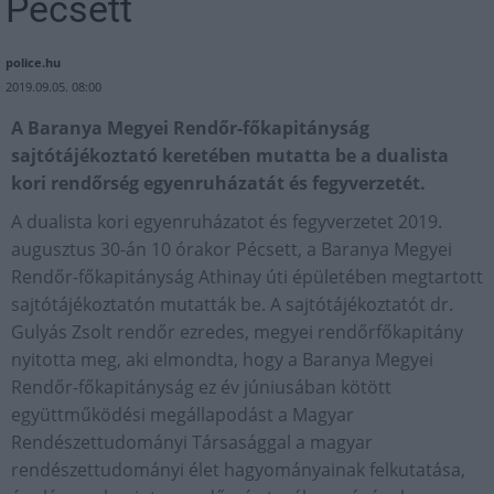
Pécsett
police.hu
2019.09.05. 08:00
A Baranya Megyei Rendőr-főkapitányság
sajtótájékoztató keretében mutatta be a dualista
kori rendőrség egyenruházatát és fegyverzetét.
A dualista kori egyenruházatot és fegyverzetet 2019.
augusztus 30-án 10 órakor Pécsett, a Baranya Megyei
Rendőr-főkapitányság Athinay úti épületében megtartott
sajtótájékoztatón mutatták be. A sajtótájékoztatót dr.
Gulyás Zsolt rendőr ezredes, megyei rendőrfőkapitány
nyitotta meg, aki elmondta, hogy a Baranya Megyei
Rendőr-főkapitányság ez év júniusában kötött
együttműködési megállapodást a Magyar
Rendészettudományi Társasággal a magyar
rendészettudományi élet hagyományainak felkutatása,