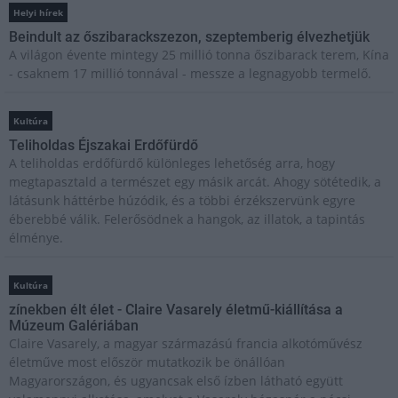
Helyi hírek
Beindult az őszibarackszezon, szeptemberig élvezhetjük
A világon évente mintegy 25 millió tonna őszibarack terem, Kína
- csaknem 17 millió tonnával - messze a legnagyobb termelő.
Kultúra
Teliholdas Éjszakai Erdőfürdő
A teliholdas erdőfürdő különleges lehetőség arra, hogy
megtapasztald a természet egy másik arcát. Ahogy sötétedik, a
látásunk háttérbe húzódik, és a többi érzékszervünk egyre
éberebbé válik. Felerősödnek a hangok, az illatok, a tapintás
élménye.
Kultúra
zínekben élt élet - Claire Vasarely életmű-kiállítása a
Múzeum Galériában
Claire Vasarely, a magyar származású francia alkotóművész
életműve most először mutatkozik be önállóan
Magyarországon, és ugyancsak első ízben látható együtt