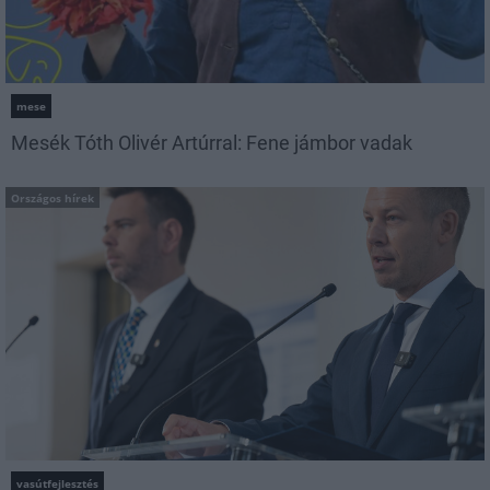
mese
Mesék Tóth Olivér Artúrral: Fene jámbor vadak
Országos hírek
vasútfejlesztés