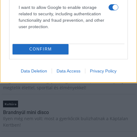
E-mail cím
I want to allow Google to enable storage
related to security, including authentication
functionality and fraud prevention, and other
Feliratkozom a hírlevélre és elfogadom az
adatvédelmi
user protection.
szabályzatot!
FELIRATKOZÁS
CONFIRM
Aktuális
Data Deletion
Data Access
Privacy Policy
Open Orfű: mozgás, zene, közösség
Augusztus első hétvégéjén (augusztus 1-2.) a Pécsi-tó partja
megtelik élettel, sporttal és élményekkel!
Kultúra
Brandnyúl mini disco
Ilyen még nem volt: most a gyerkőcök bulizhatnak a Káptalan
Kertben!