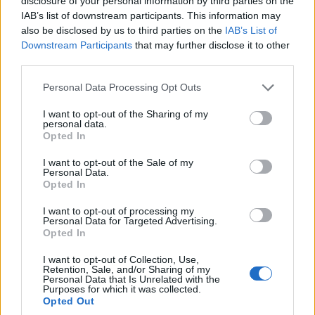
disclosure of your personal information by third parties on the
IAB’s list of downstream participants. This information may
also be disclosed by us to third parties on the
IAB’s List of
Downstream Participants
that may further disclose it to other
third parties.
Please note that this website/app uses one or more Google
Personal Data Processing Opt Outs
services and may gather and store information including but
Országos hírek
not limited to your visit or usage behaviour. You may click to
I want to opt-out of the Sharing of my
A lakosságra is fontos szerep hárul a
personal data.
grant or deny consent to Google and its third-party tags to
szúnyoginvázió elkerülésében
Opted In
use your data for below specified purposes in below Google
consent section.
I want to opt-out of the Sale of my
Personal Data.
Opted In
Országos hírek
Itt az ÉVOSZ megoldása a hőhullámok és
I want to opt-out of processing my
az energiakrízis kezelésére
Personal Data for Targeted Advertising.
Opted In
I want to opt-out of Collection, Use,
Retention, Sale, and/or Sharing of my
Országos hírek
Personal Data that Is Unrelated with the
Purposes for which it was collected.
Miért éri meg Afrikában utat építeni?
Opted Out
Minden, amit a GED Afrika projektről