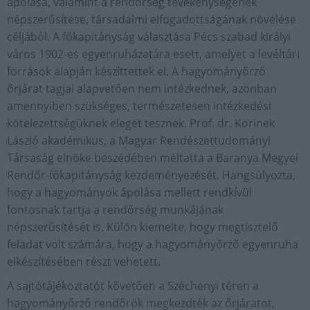
ápolása, valamint a rendőrség tevékenységének
népszerűsítése, társadalmi elfogadottságának növelése
céljából. A főkapitányság választása Pécs szabad királyi
város 1902-es egyenruházatára esett, amelyet a levéltári
források alapján készíttettek el. A hagyományőrző
őrjárat tagjai alapvetően nem intézkednek, azonban
amennyiben szükséges, természetesen intézkedési
kötelezettségüknek eleget tesznek. Prof. dr. Korinek
László akadémikus, a Magyar Rendészettudományi
Társaság elnöke beszédében méltatta a Baranya Megyei
Rendőr-főkapitányság kezdeményezését. Hangsúlyozta,
hogy a hagyományok ápolása mellett rendkívül
fontosnak tartja a rendőrség munkájának
népszerűsítését is. Külön kiemelte, hogy megtisztelő
feladat volt számára, hogy a hagyományőrző egyenruha
elkészítésében részt vehetett.
A sajtótájékoztatót követően a Széchenyi téren a
hagyományőrző rendőrök megkezdték az őrjáratot,