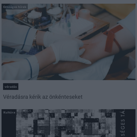
Országos hírek
véradás
Véradásra kérik az önkénteseket
Kultúra