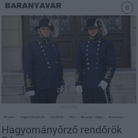
police.hu
Aktuális
hagyományőrzés
rendőrök
Pécs
Baranya megye
dualizmus
Hagyományőrző rendőrök