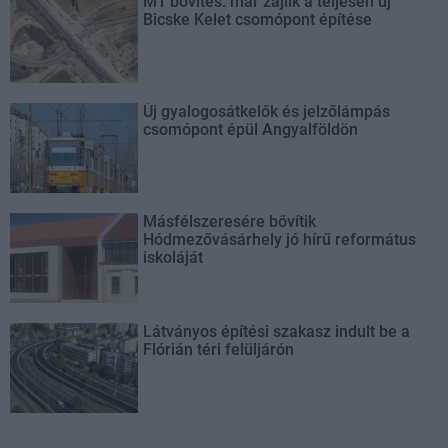
M1 bővítés: már zajlik a teljesen új
Bicske Kelet csomópont építése
Új gyalogosátkelők és jelzőlámpás
csomópont épül Angyalföldön
Másfélszeresére bővítik
Hódmezővásárhely jó hírű református
iskoláját
Látványos építési szakasz indult be a
Flórián téri felüljárón