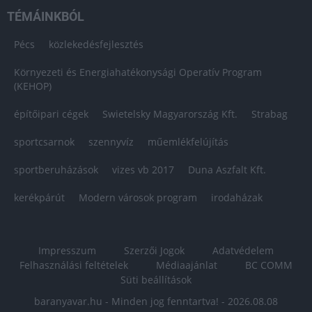
TÉMÁINKBÓL
Pécs
közlekedésfejlesztés
Környezeti és Energiahatékonysági Operatív Program
(KEHOP)
építőipari cégek
Swietelsky Magyarország Kft.
Strabag
sportcsarnok
szennyvíz
műemlékfelújítás
sportberuházások
vizes vb 2017
Duna Aszfalt Kft.
kerékpárút
Modern városok program
irodaházak
Impresszum
Szerzői Jogok
Adatvédelem
Felhasználási feltételek
Médiaajánlat
BC COMM
Süti beállítások
baranyavar.hu - Minden jog fenntartva! - 2026.08.08