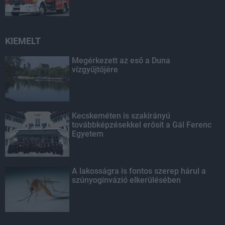
KIEMELT
Megérkezett az eső a Duna
vízgyűjtőjére
Kecskeméten is szakirányú
továbbképzésekkel erősít a Gál Ferenc
Egyetem
A lakosságra is fontos szerep hárul a
szúnyoginvázió elkerülésében