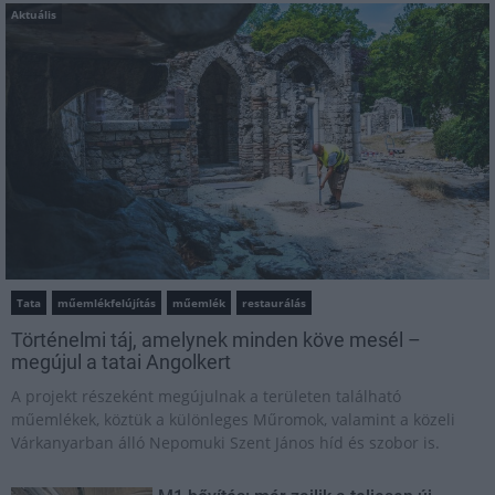
Aktuális
Tata
műemlékfelújítás
műemlék
restaurálás
Történelmi táj, amelynek minden köve mesél –
megújul a tatai Angolkert
A projekt részeként megújulnak a területen található
műemlékek, köztük a különleges Műromok, valamint a közeli
Várkanyarban álló Nepomuki Szent János híd és szobor is.