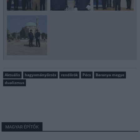
Aktuális
hagyományőrzés
rendőrök
Pécs
Baranya megye
dualizmus
MAGYAR ÉPÍTŐK