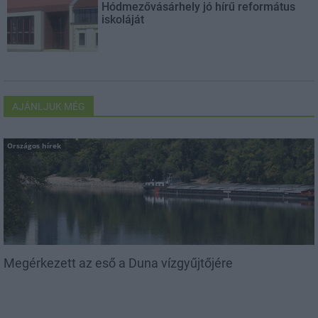
Hódmezővásárhely jó hírű református
iskoláját
AJÁNLJUK MÉG
Országos hírek
Megérkezett az eső a Duna vízgyűjtőjére