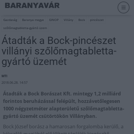
Gazdaság
Baranya megye
GINOP
Villány
Bock
pincészet
szőlőmagtabletta-gyártó üzem
Átadták a Bock-pincészet
villányi szőlőmagtabletta-
gyártó üzemét
MTI
2018.06.28. 14:57
Átadták a Bock Borászat Kft. mintegy 1,2 milliárd
forintos beruházással felépült, hozzávetőlegesen
1000 négyzetméter alapterületű szőlőmagtabletta-
gyártó üzemét csütörtökön Villányban.
Bock József borász a hamarosan forgalomba kerülő, a