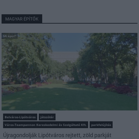
MAGYAR ÉPÍTŐK
Mi épül?
Belváros-Lipótváros
játszótér
Város-Teampannon Kereskedelmi és Szolgáltató Kft.
parkfelújítás
Újragondolják Lipótváros rejtett, zöld parkját