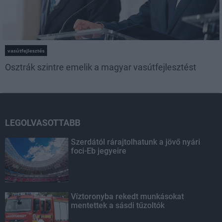
vasútfejlesztés
Osztrák szintre emelik a magyar vasútfejlesztést
LEGOLVASOTTABB
Szerdától rárajtolhatunk a jövő nyári
foci-Eb jegyeire
Víztoronyba rekedt munkásokat
mentettek a sásdi tűzoltók