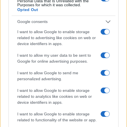
Personal Data that Is Unrelated with the
Purposes for which it was collected.
Opted Out
Név
Google consents
I want to allow Google to enable storage
E-mail cím
related to advertising like cookies on web or
device identifiers in apps.
Feliratkozom a hírlevélre és elfogadom az
adatvédelmi
I want to allow my user data to be sent to
szabályzatot!
Google for online advertising purposes.
FELIRATKOZÁS
I want to allow Google to send me
personalized advertising.
I want to allow Google to enable storage
Aktuális
related to analytics like cookies on web or
Open Orfű: mozgás, zene, közösség
device identifiers in apps.
Augusztus első hétvégéjén (augusztus 1-2.) a Pécsi-tó partja
megtelik élettel, sporttal és élményekkel!
I want to allow Google to enable storage
related to functionality of the website or app.