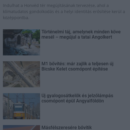
Indulhat a Honvéd tér megújításának tervezése, ahol a
klímatudatos gondolkodás és a helyi identitás erősítése kerül a
középpontba.
Történelmi táj, amelynek minden köve
mesél – megújul a tatai Angolkert
M1 bővítés: már zajlik a teljesen új
Bicske Kelet csomópont építése
Új gyalogosátkelők és jelzőlámpás
csomópont épül Angyalföldön
Másfélszeresére bővítik