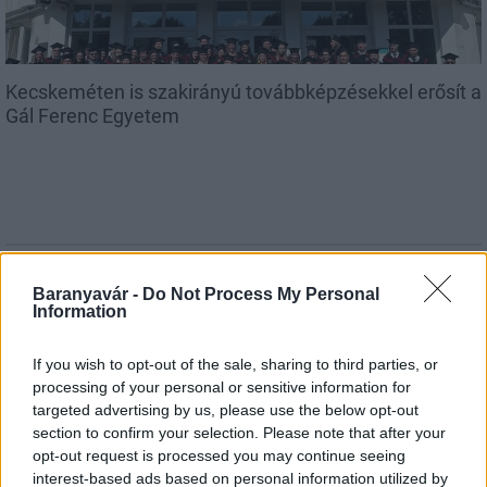
Kecskeméten is szakirányú továbbképzésekkel erősít a
Gál Ferenc Egyetem
Országos hírek
Baranyavár -
Do Not Process My Personal
A lakosságra is fontos szerep hárul a
Information
szúnyoginvázió elkerülésében
If you wish to opt-out of the sale, sharing to third parties, or
processing of your personal or sensitive information for
targeted advertising by us, please use the below opt-out
Országos hírek
section to confirm your selection. Please note that after your
Itt az ÉVOSZ megoldása a hőhullámok és
az energiakrízis kezelésére
opt-out request is processed you may continue seeing
interest-based ads based on personal information utilized by