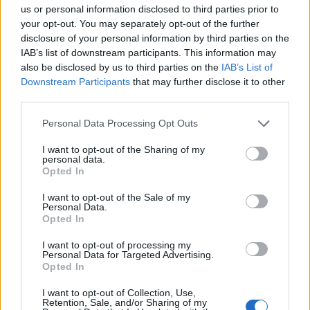
us or personal information disclosed to third parties prior to
your opt-out. You may separately opt-out of the further
Országos hírek
disclosure of your personal information by third parties on the
Miért éri meg Afrikában utat építeni?
IAB’s list of downstream participants. This information may
Minden, amit a GED Afrika projektről
also be disclosed by us to third parties on the
IAB’s List of
tudni kell
Downstream Participants
that may further disclose it to other
third parties.
Please note that this website/app uses one or more Google
Kultúra
Personal Data Processing Opt Outs
services and may gather and store information including but
Kihívások labirintusában
not limited to your visit or usage behaviour. You may click to
I want to opt-out of the Sharing of my
personal data.
grant or deny consent to Google and its third-party tags to
Opted In
use your data for below specified purposes in below Google
consent section.
I want to opt-out of the Sale of my
Országos hírek
Personal Data.
Opted In
Túlfogyasztás napja - július 30-ra
felhasználta az emberiség a Föld egész
I want to opt-out of processing my
évre elegendő erőforrásait
Personal Data for Targeted Advertising.
Opted In
I want to opt-out of Collection, Use,
Retention, Sale, and/or Sharing of my
HÍRLEVÉL