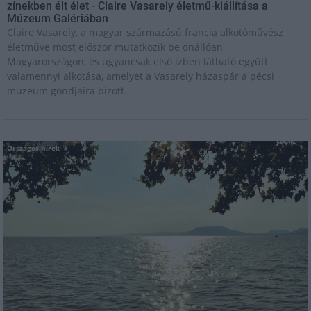
zínekben élt élet - Claire Vasarely életmű-kiállítása a
Múzeum Galériában
Claire Vasarely, a magyar származású francia alkotóművész
életműve most először mutatkozik be önállóan
Magyarországon, és ugyancsak első ízben látható együtt
valamennyi alkotása, amelyet a Vasarely házaspár a pécsi
múzeum gondjaira bízott.
Országos hírek