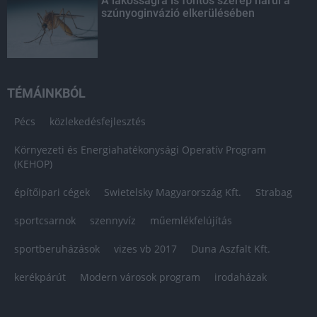
A lakosságra is fontos szerep hárul a
szúnyoginvázió elkerülésében
TÉMÁINKBÓL
Pécs
közlekedésfejlesztés
Környezeti és Energiahatékonysági Operatív Program
(KEHOP)
építőipari cégek
Swietelsky Magyarország Kft.
Strabag
sportcsarnok
szennyvíz
műemlékfelújítás
sportberuházások
vizes vb 2017
Duna Aszfalt Kft.
kerékpárút
Modern városok program
irodaházak