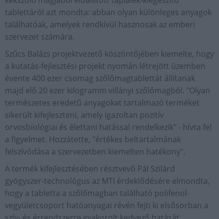
kékszőlő magjából előállított táplálék-kiegészítő
tablettáról azt mondta: abban olyan különleges anyagok
találhatóak, amelyek rendkívül hasznosak az emberi
szervezet számára.
Szűcs Balázs projektvezető köszöntőjében kiemelte, hogy
a kutatás-fejlesztési projekt nyomán létrejött üzemben
évente 400 ezer csomag szőlőmagtablettát állítanak
majd elő 20 ezer kilogramm villányi szőlőmagból. "Olyan
természetes eredetű anyagokat tartalmazó terméket
sikerült kifejleszteni, amely igazoltan pozitív
orvosbiológiai és élettani hatással rendelkezik" - hívta fel
a figyelmet. Hozzátette, "értékes beltartalmának
felszívódása a szervezetben kiemelten hatékony".
A termék kifejlesztésében résztvevő Pál Szilárd
gyógyszer-technológus az MTI érdeklődésére elmondta,
hogy a tabletta a szőlőmagban található polifenol-
vegyületcsoport hatóanyagai révén fejti ki elsősorban a
szív- és érrendszerre gyakorolt kedvező hatását.