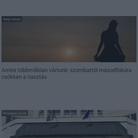
Helyi hírek
Amire többmillióan vártunk: szombattól másodfokúra
csökken a riasztás
Országos hírek