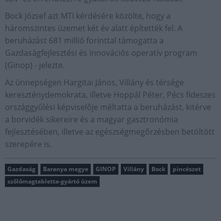
Bock József azt MTI kérdésére közölte, hogy a
háromszintes üzemet két év alatt építették fel. A
beruházást 681 millió forinttal támogatta a
Gazdaságfejlesztési és innovációs operatív program
(Ginop) - jelezte.
Az ünnepségen Hargitai János, Villány és térsége
kereszténydemokrata, illetve Hoppál Péter, Pécs fideszes
országgyűlési képviselője méltatta a beruházást, kitérve
a borvidék sikereire és a magyar gasztronómia
fejlesztésében, illetve az egészségmegőrzésben betöltött
szerepére is.
Gazdaság
Baranya megye
GINOP
Villány
Bock
pincészet
szőlőmagtabletta-gyártó üzem