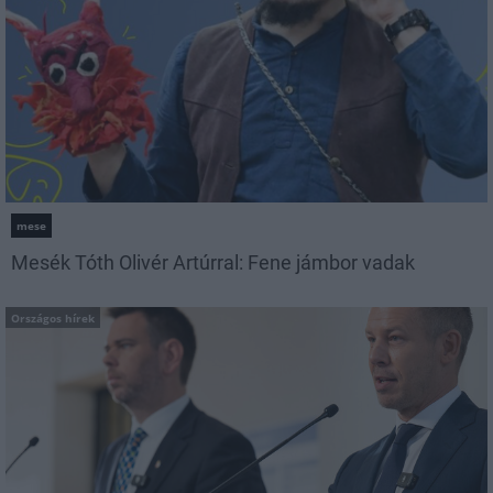
mese
Mesék Tóth Olivér Artúrral: Fene jámbor vadak
Országos hírek