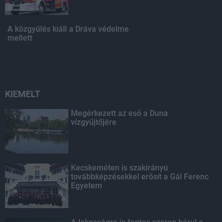
A közgyűlés kiáll a Dráva védelme
mellett
KIEMELT
Megérkezett az eső a Duna
vízgyűjtőjére
Kecskeméten is szakirányú
továbbképzésekkel erősít a Gál Ferenc
Egyetem