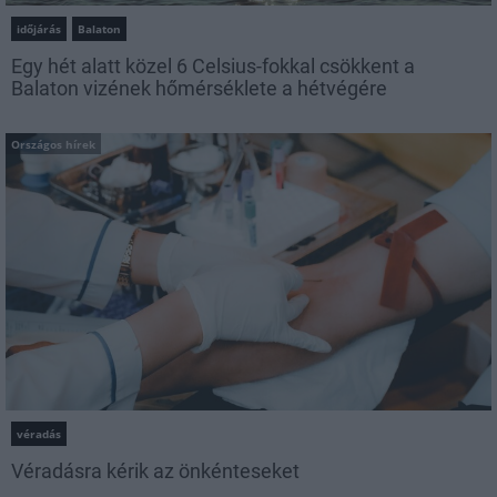
időjárás
Balaton
Egy hét alatt közel 6 Celsius-fokkal csökkent a
Balaton vizének hőmérséklete a hétvégére
Országos hírek
véradás
Véradásra kérik az önkénteseket