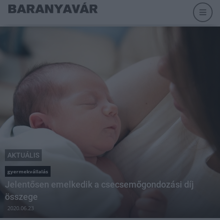
AKTUÁLIS
gyermekvállalás
Jelentősen emelkedik a csecsemőgondozási díj
összege
2020.06.23