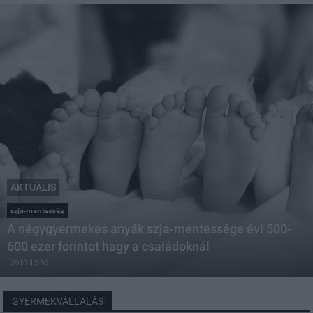
AKTUÁLIS
szja-mentesség
A négygyermekes anyák szja-mentessége évi 500-
600 ezer forintot hagy a családoknál
2019.12.30
GYERMEKVÁLLALÁS