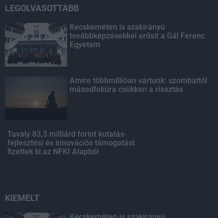
LEGOLVASOTTABB
Kecskeméten is szakirányú
továbbképzésekkel erősít a Gál Ferenc
Egyetem
Amire többmillióan vártunk: szombattól
másodfokúra csökken a riasztás
Tavaly 83,3 milliárd forint kutatás-
fejlesztési és innovációs támogatást
fizettek ki az NFKI Alapból
KIEMELT
Kecskeméten is szakirányú