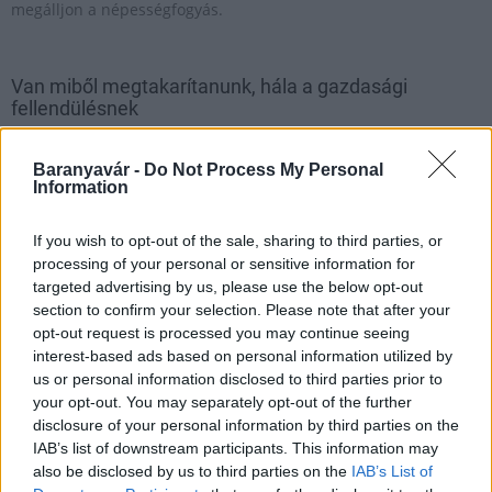
megálljon a népességfogyás.
Van miből megtakarítanunk, hála a gazdasági
fellendülésnek
2018.07.28
Baranyavár -
Do Not Process My Personal
Az új költségvetés fókuszában a családok és a gyermekvállalás
Information
ösztönzése áll. A kormány a szociális támogatások kiemeltté
tétele mellett a tartalékképzést is fontosnak tartja,
If you wish to opt-out of the sale, sharing to third parties, or
Magyarország jövőbeni pénzügyi mozgásterének növelése
processing of your personal or sensitive information for
érdekében.
targeted advertising by us, please use the below opt-out
section to confirm your selection. Please note that after your
opt-out request is processed you may continue seeing
Az egész országot szólították meg gyermekvállalásra
interest-based ads based on personal information utilized by
Kiskunmajsán
us or personal information disclosed to third parties prior to
your opt-out. You may separately opt-out of the further
2018.10.25
disclosure of your personal information by third parties on the
A kisebb településeken élők családjai kerültek a fókuszba a
IAB’s list of downstream participants. This information may
Demográfiai és Egészségpolitikai Konferencia ötödik állomásán.
also be disclosed by us to third parties on the
IAB’s List of