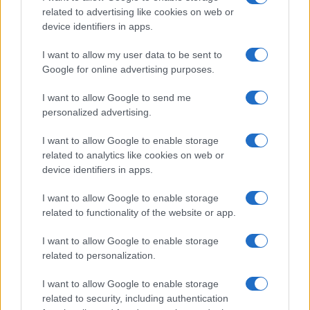
related to advertising like cookies on web or
Feliratkozom a hírlevélre és elfogadom az
adatvédelmi
device identifiers in apps.
szabályzatot!
I want to allow my user data to be sent to
FELIRATKOZÁS
Google for online advertising purposes.
I want to allow Google to send me
personalized advertising.
HÍRDETÉS
I want to allow Google to enable storage
related to analytics like cookies on web or
device identifiers in apps.
LEGFRISSEBB
I want to allow Google to enable storage
Helyi hírek
related to functionality of the website or app.
Amire többmillióan vártunk: szombattól
másodfokúra csökken a riasztás
I want to allow Google to enable storage
related to personalization.
I want to allow Google to enable storage
Országos hírek
related to security, including authentication
Kecskeméten is szakirányú