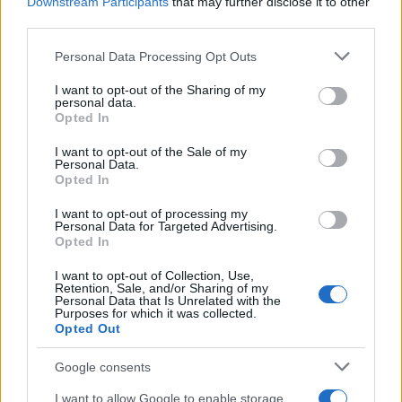
Downstream Participants
that may further disclose it to other
third parties.
A családalapítást segíti a diákhitel felfüggesztése,
illetve elengedése
Please note that this website/app uses one or more Google
Personal Data Processing Opt Outs
services and may gather and store information including but
2017.10.04
not limited to your visit or usage behaviour. You may click to
I want to opt-out of the Sharing of my
personal data.
A felfüggesztést és az elengedést a 2018. január 1-je után
grant or deny consent to Google and its third-party tags to
Opted In
született gyerekek után lehet igényelni.
use your data for below specified purposes in below Google
consent section.
I want to opt-out of the Sale of my
Personal Data.
Opted In
1
I want to opt-out of processing my
Personal Data for Targeted Advertising.
Opted In
HÍRLEVÉL
I want to opt-out of Collection, Use,
Retention, Sale, and/or Sharing of my
Personal Data that Is Unrelated with the
Név
Purposes for which it was collected.
Opted Out
Google consents
E-mail cím
I want to allow Google to enable storage