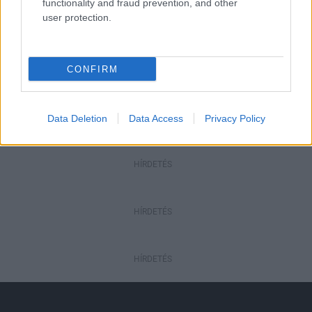
functionality and fraud prevention, and other
továbbképzésekkel erősít a Gál Ferenc
user protection.
Egyetem
Országos hírek
CONFIRM
A lakosságra is fontos szerep hárul a
szúnyoginvázió elkerülésében
Data Deletion
Data Access
Privacy Policy
HÍRDETÉS
HÍRDETÉS
HÍRDETÉS