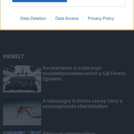
Tavaly 83,3 milliárd forint kutatás-
Data Deletion
Data Access
Privacy Policy
fejlesztési és innovációs támogatást
fizettek ki az NFKI Alapból
KIEMELT
Kecskeméten is szakirányú
továbbképzésekkel erősít a Gál Ferenc
Egyetem
A lakosságra is fontos szerep hárul a
szúnyoginvázió elkerülésében
Kihívások labirintusában