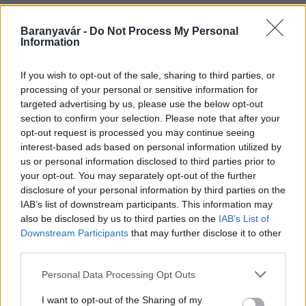
Baranyavár -
Do Not Process My Personal
Information
HÍRLEVÉL
If you wish to opt-out of the sale, sharing to third parties, or
Név
processing of your personal or sensitive information for
targeted advertising by us, please use the below opt-out
section to confirm your selection. Please note that after your
opt-out request is processed you may continue seeing
E-mail cím
interest-based ads based on personal information utilized by
us or personal information disclosed to third parties prior to
your opt-out. You may separately opt-out of the further
Feliratkozom a hírlevélre és elfogadom az
adatvédelmi
disclosure of your personal information by third parties on the
szabályzatot!
IAB’s list of downstream participants. This information may
also be disclosed by us to third parties on the
IAB’s List of
FELIRATKOZÁS
Downstream Participants
that may further disclose it to other
third parties.
Please note that this website/app uses one or more Google
Personal Data Processing Opt Outs
HÍRDETÉS
services and may gather and store information including but
not limited to your visit or usage behaviour. You may click to
I want to opt-out of the Sharing of my