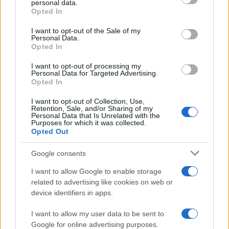
personal data.
grant or deny consent to Google and its third-party tags to
Opted In
LEGFRISSEBB
use your data for below specified purposes in below Google
consent section.
I want to opt-out of the Sale of my
Personal Data.
Helyi hírek
Opted In
Amire többmillióan vártunk: szombattól
másodfokúra csökken a riasztás
I want to opt-out of processing my
Personal Data for Targeted Advertising.
Opted In
I want to opt-out of Collection, Use,
Országos hírek
Retention, Sale, and/or Sharing of my
Kecskeméten is szakirányú
Personal Data that Is Unrelated with the
továbbképzésekkel erősít a Gál Ferenc
Purposes for which it was collected.
Egyetem
Opted Out
Google consents
Országos hírek
I want to allow Google to enable storage
A lakosságra is fontos szerep hárul a
related to advertising like cookies on web or
szúnyoginvázió elkerülésében
device identifiers in apps.
I want to allow my user data to be sent to
Google for online advertising purposes.