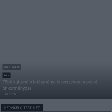
AKTUÁLIS
Pécs
Több kulturális intézményt is összevont a pécsi
önkormányzat
2017.09.08
KÉPVISELŐ-TESTÜLET