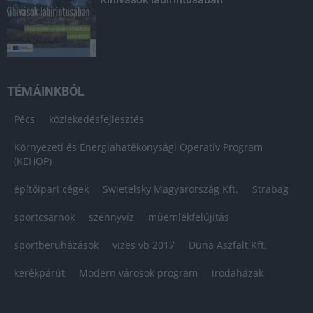
TÉMÁINKBÓL
Pécs
közlekedésfejlesztés
Környezeti és Energiahatékonysági Operatív Program
(KEHOP)
építőipari cégek
Swietelsky Magyarország Kft.
Strabag
sportcsarnok
szennyvíz
műemlékfelújítás
sportberuházások
vizes vb 2017
Duna Aszfalt Kft.
kerékpárút
Modern városok program
irodaházak