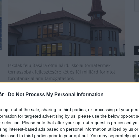
s
Iskolák felújítására ötmilliárd, iskolai tornatermek,
tornaszobák fejlesztésére két és fél milliárd forintot
fordítanak állami támogatásból.
r -
Do Not Process My Personal Information
Országszerte futókörök és bringaparkok
kialakítására lehet pályázni
to opt-out of the sale, sharing to third parties, or processing of your per
formation for targeted advertising by us, please use the below opt-out s
2020.02.06
r selection. Please note that after your opt-out request is processed y
Pályázatok
eing interest-based ads based on personal information utilized by us or
disclosed to third parties prior to your opt-out. You may separately opt-