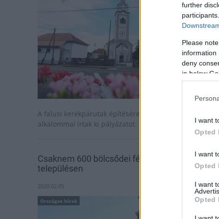
further disc
participants
Downstream 
Please note
information 
deny consent
in below Go
Persona
A falusi kerékpárutak építésére és felújítására első
I want t
alkalommal írtak ki pályázatot.
Opted 
I want t
Csaknem 600 bölcsődei férőhely létesülhet 32
Opted 
településen
I want 
2020.02.05
Advertis
Opted 
Országos hírek
I want t