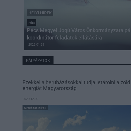
HELYI HÍREK
Pécs
Pécs Megyei Jogú Város Önkormányzata pály
koordinátor feladatok ellátására
2023.01.29
PÁLYÁZATOK
Ezekkel a beruházásokkal tudja letárolni a zöld
energiát Magyarország
2020.12.02
Országos hírek