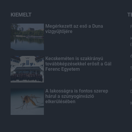
KIEMELT
T
Megérkezett az eső a Duna
vízgyűjtőjére
Kecskeméten is szakirányú
továbbképzésekkel erősít a Gál
Ferenc Egyetem
A lakosságra is fontos szerep
hárul a szúnyoginvázió
elkerülésében