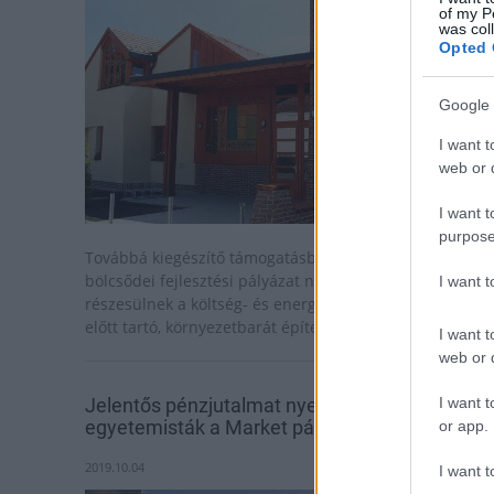
of my P
was col
Opted 
Google 
I want t
web or d
I want t
purpose
Továbbá kiegészítő támogatásban is részesülhetnek a
bölcsődei fejlesztési pályázat nyertesei: előnyben
I want 
részesülnek a költség- és energiahatékonyságot szem
előtt tartó, környezetbarát építési megoldások.
I want t
web or d
I want t
Jelentős pénzjutalmat nyerhetnek az
egyetemisták a Market pályázatán
or app.
2019.10.04
I want t