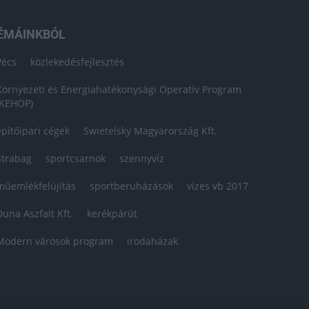
ÉMÁINKBÓL
Pécs
közlekedésfejlesztés
Környezeti és Energiahatékonysági Operatív Program
(KEHOP)
építőipari cégek
Swietelsky Magyarország Kft.
Strabag
sportcsarnok
szennyvíz
műemlékfelújítás
sportberuházások
vizes vb 2017
Duna Aszfalt Kft.
kerékpárút
Modern városok program
irodaházak