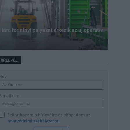
iárd forintnyi pályázat érkezik az új operatív
HÍRLEVÉL
Név
E-mail cím
Feliratkozom a hírlevélre és elfogadom az
adatvédelmi szabályzatot!