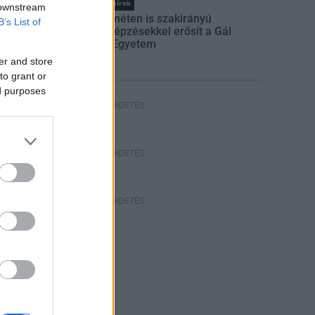
Országos hírek
 downstream
Kecskeméten is szakirányú
B’s List of
továbbképzésekkel erősít a Gál
Ferenc Egyetem
er and store
to grant or
ed purposes
HÍRDETÉS
HÍRDETÉS
HÍRDETÉS