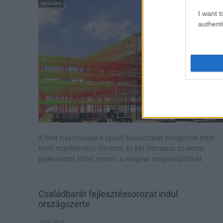
Aktuális
I want t
authenti
A BIM használatára épülő feladatokat elvégezve több
mint másfélmillió forintot és két hónapos szakmai
gyakorlatot lehet nyerni a magyar magasépítőnél.
Családbarát fejlesztéssorozat indul
országszerte
2019.04.01