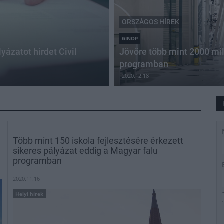
ORSZÁGOS HÍREK
GINOP
ázatot hirdet Civil
Jövőre több mint 2000 mill
programban
2020.12.18
Több mint 150 iskola fejlesztésére érkezett
sikeres pályázat eddig a Magyar falu
programban
2020.11.16
Helyi hírek