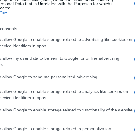
ersonal Data that Is Unrelated with the Purposes for which it
lected.
Out
consents
o allow Google to enable storage related to advertising like cookies on
evice identifiers in apps.
o allow my user data to be sent to Google for online advertising
s.
Az óvodák, illetve temetők fejlesztésére összesen 964
to allow Google to send me personalized advertising.
győztes pályázó kapott 4,69 milliárd forint támogatást.
o allow Google to enable storage related to analytics like cookies on
evice identifiers in apps.
Átfogó fejlesztésekre pályázhatnak a
települések
o allow Google to enable storage related to functionality of the website
2019.04.09
o allow Google to enable storage related to personalization.
Országos hírek