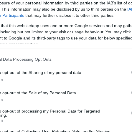
losure of your personal information by third parties on the IAB’s list of
. This information may also be disclosed by us to third parties on the
IA
Participants
that may further disclose it to other third parties.
 that this website/app uses one or more Google services and may gath
including but not limited to your visit or usage behaviour. You may click 
 to Google and its third-party tags to use your data for below specifi
ogle consent section.
l Data Processing Opt Outs
A pályázat keretében négyféle kerékpáros parkra és
o opt-out of the Sharing of my personal data.
legalább egy kilométer hosszú futókörre nyerhetnek
In
támogatást a települések.
o opt-out of the Sale of my Personal Data.
In
Közel ezer kistelepülésen indul fejlesztés
ebben a programban
to opt-out of processing my Personal Data for Targeted
ing.
2019.11.07
In
Országos hírek
o opt-out of Collection, Use, Retention, Sale, and/or Sharing