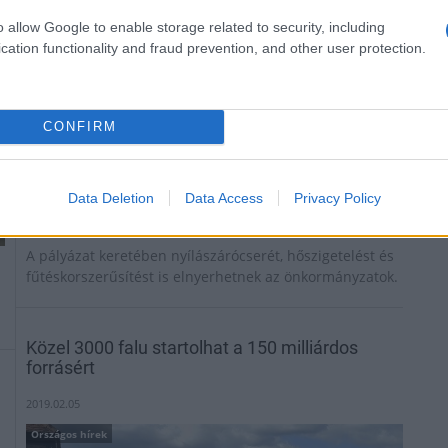
o allow Google to enable storage related to security, including
cation functionality and fraud prevention, and other user protection.
CONFIRM
Data Deletion
Data Access
Privacy Policy
A pályázat keretében nyílászárócserét, hőszigetelést és
fűtéskorszerűsítést is elnyerhetnek az önkormányzatok.
Közel 3000 falu startolhat a 150 milliárdos
forrásért
2019.02.05
Országos hírek