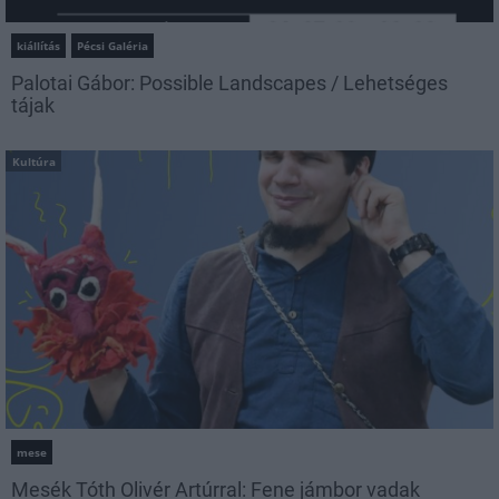
kiállítás
Pécsi Galéria
Palotai Gábor: Possible Landscapes / Lehetséges
tájak
Kultúra
mese
Mesék Tóth Olivér Artúrral: Fene jámbor vadak