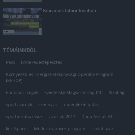
Kihívások labirintusában
TÉMÁINKBÓL
Pécs
közlekedésfejlesztés
Környezeti és Energiahatékonysági Operatív Program
(KEHOP)
építőipari cégek
Swietelsky Magyarország Kft.
Strabag
sportcsarnok
szennyvíz
műemlékfelújítás
sportberuházások
vizes vb 2017
Duna Aszfalt Kft.
kerékpárút
Modern városok program
irodaházak