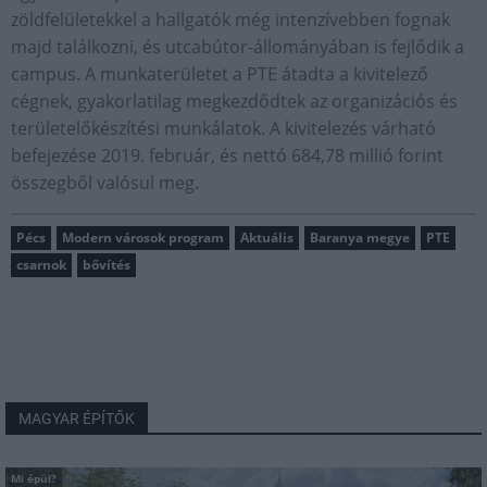
zöldfelületekkel a hallgatók még intenzívebben fognak
majd találkozni, és utcabútor-állományában is fejlődik a
campus. A munkaterületet a PTE átadta a kivitelező
cégnek, gyakorlatilag megkezdődtek az organizációs és
területelőkészítési munkálatok. A kivitelezés várható
befejezése 2019. február, és nettó 684,78 millió forint
összegből valósul meg.
Pécs
Modern városok program
Aktuális
Baranya megye
PTE
csarnok
bővítés
MAGYAR ÉPÍTŐK
Mi épül?