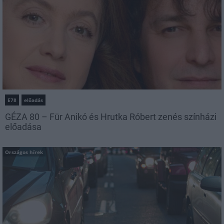
E78
előadás
GÉZA 80 – Für Anikó és Hrutka Róbert zenés színházi
előadása
Országos hírek