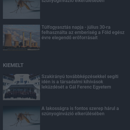
szúnyoginvázió elkerülésében
Túlfogyasztás napja - július 30-ra
felhasználta az emberiség a Föld egész
évre elegendő erőforrásait
KIEMELT
Szakirányú továbbképzésekkel segíti
idén is a társadalmi kihívások
leküzdését a Gál Ferenc Egyetem
A lakosságra is fontos szerep hárul a
szúnyoginvázió elkerülésében