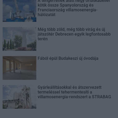
A tengerfenék alatt négy óriáskábellel
kötik össze Spanyolország és
Franciaország villamosenergia-
hálózatát
Még több zöld, még több virág és új
játszótér Debrecen egyik legfontosabb
terén
Fából épül Budakeszi új óvodája
Gyárleállításokkal és átszervezett
termeléssel tehermentesíti a
villamosenergia-rendszert a STRABAG