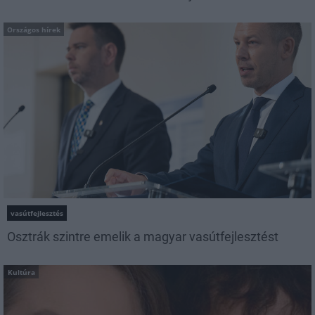
Országos hírek
vasútfejlesztés
Osztrák szintre emelik a magyar vasútfejlesztést
Kultúra