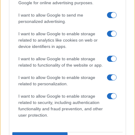
évre elegendő erőforrásait
Google for online advertising purposes.
I want to allow Google to send me
Aktuális
personalized advertising.
Open Orfű: mozgás, zene, közösség
I want to allow Google to enable storage
related to analytics like cookies on web or
device identifiers in apps.
Kultúra
I want to allow Google to enable storage
Brandnyúl mini disco
related to functionality of the website or app.
I want to allow Google to enable storage
related to personalization.
I want to allow Google to enable storage
HÍRLEVÉL
related to security, including authentication
functionality and fraud prevention, and other
user protection.
Név