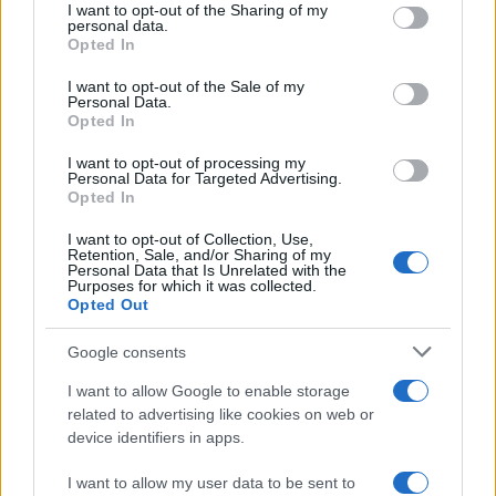
not limited to your visit or usage behaviour. You may click to
I want to opt-out of the Sharing of my
personal data.
grant or deny consent to Google and its third-party tags to
Opted In
use your data for below specified purposes in below Google
consent section.
I want to opt-out of the Sale of my
Personal Data.
Opted In
I want to opt-out of processing my
Országos hírek
Personal Data for Targeted Advertising.
Miért éri meg Afrikában utat építeni?
Opted In
Minden, amit a GED Afrika projektről
tudni kell
I want to opt-out of Collection, Use,
Retention, Sale, and/or Sharing of my
Personal Data that Is Unrelated with the
Purposes for which it was collected.
Kultúra
Opted Out
Kihívások labirintusában
Google consents
I want to allow Google to enable storage
related to advertising like cookies on web or
Országos hírek
device identifiers in apps.
Túlfogyasztás napja - július 30-ra
felhasználta az emberiség a Föld egész
I want to allow my user data to be sent to