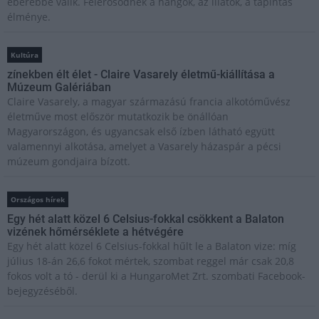
éberebbé válik. Felerősödnek a hangok, az illatok, a tapintás
élménye.
Kultúra
zínekben élt élet - Claire Vasarely életmű-kiállítása a
Múzeum Galériában
Claire Vasarely, a magyar származású francia alkotóművész
életműve most először mutatkozik be önállóan
Magyarországon, és ugyancsak első ízben látható együtt
valamennyi alkotása, amelyet a Vasarely házaspár a pécsi
múzeum gondjaira bízott.
Országos hírek
Egy hét alatt közel 6 Celsius-fokkal csökkent a Balaton
vizének hőmérséklete a hétvégére
Egy hét alatt közel 6 Celsius-fokkal hűlt le a Balaton vize: míg
július 18-án 26,6 fokot mértek, szombat reggel már csak 20,8
fokos volt a tó - derül ki a HungaroMet Zrt. szombati Facebook-
bejegyzéséből.