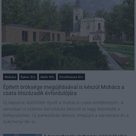
Mohács
Épkar Zrt.
Aktív Kft.
VivaPalazzo Zrt.
Épített öröksége megújításával is készül Mohács a
csata ötszázadik évfordulójára
Új kápolna, kiállítótér épült a mohácsi csata emlékhelyén. A
városban is számos beruházás készült el vagy közeledik a
befejezéshez. Új parkolóház létesül, megújul a városháza és a
Széchenyi tér is.