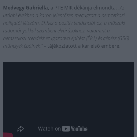
Medvegy Gabriella
, a PTE MIK dékánja elmondta:
„Az
utóbbi években a karon jelentősen megugrott a nemzetközi
hallgatói létszám. Ehhez a pozitív tendenciához, a műszaki
tudományokkal szembeni elvárásokhoz, valamint a
nemzetközi trendekhez igazodva építész (É81) és gépész (G56)
műhelyek épülnek.”
– tájékoztatott a kar első embere.