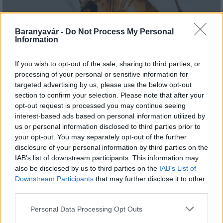
Baranyavár -
Do Not Process My Personal
Information
A lakosságra is fontos szerep hárul a szúnyoginvázió
If you wish to opt-out of the sale, sharing to third parties, or
elkerülésében
processing of your personal or sensitive information for
targeted advertising by us, please use the below opt-out
section to confirm your selection. Please note that after your
opt-out request is processed you may continue seeing
interest-based ads based on personal information utilized by
us or personal information disclosed to third parties prior to
Országos hírek
your opt-out. You may separately opt-out of the further
disclosure of your personal information by third parties on the
IAB’s list of downstream participants. This information may
also be disclosed by us to third parties on the
IAB’s List of
Downstream Participants
that may further disclose it to other
third parties.
Please note that this website/app uses one or more Google
Personal Data Processing Opt Outs
Itt az ÉVOSZ megoldása a hőhullámok és az
services and may gather and store information including but
energiakrízis kezelésére