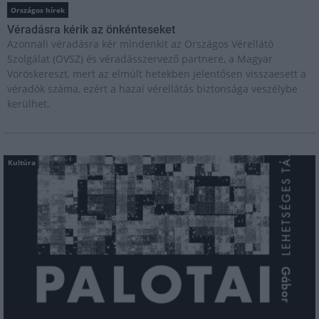
Országos hírek
Véradásra kérik az önkénteseket
Azonnali véradásra kér mindenkit az Országos Vérellátó
Szolgálat (OVSZ) és véradásszervező partnere, a Magyar
Vöröskereszt, mert az elmúlt hetekben jelentősen visszaesett a
véradók száma, ezért a hazai vérellátás biztonsága veszélybe
kerülhet.
Kultúra