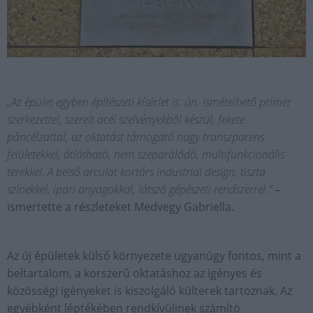
„Az épület egyben építészeti kísérlet is: ún. ismételhető primer
szerkezettel, szerelt acél szelvényekből készül, fekete
páncélzattal, az oktatást támogató nagy transzparens
felületekkel, átlátható, nem szeparálódó, multifunkcionális
terekkel. A belső arculat kortárs industrial design, tiszta
színekkel, ipari anyagokkal, látszó gépészeti rendszerrel.”
–
ismertette a részleteket Medvegy Gabriella.
Az új épületek külső környezete ugyanúgy fontos, mint a
beltartalom, a korszerű oktatáshoz az igényes és
közösségi igényeket is kiszolgáló külterek tartoznak. Az
egyébként léptékében rendkívülinek számító