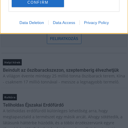
E-mail cím
CONFIRM
Feliratkozom a hírlevélre és elfogadom az
adatvédelmi
Data Deletion
Data Access
Privacy Policy
szabályzatot!
FELIRATKOZÁS
Helyi hírek
Beindult az őszibarackszezon, szeptemberig élvezhetjük
A világon évente mintegy 25 millió tonna őszibarack terem, Kína
- csaknem 17 millió tonnával - messze a legnagyobb termelő.
Kultúra
Teliholdas Éjszakai Erdőfürdő
A teliholdas erdőfürdő különleges lehetőség arra, hogy
megtapasztald a természet egy másik arcát. Ahogy sötétedik, a
látásunk háttérbe húzódik, és a többi érzékszervünk egyre