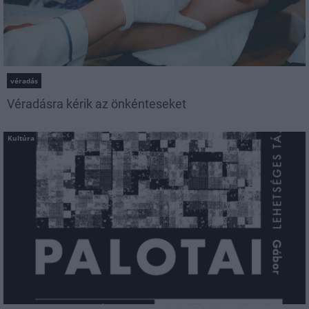
véradás
Véradásra kérik az önkénteseket
Kultúra