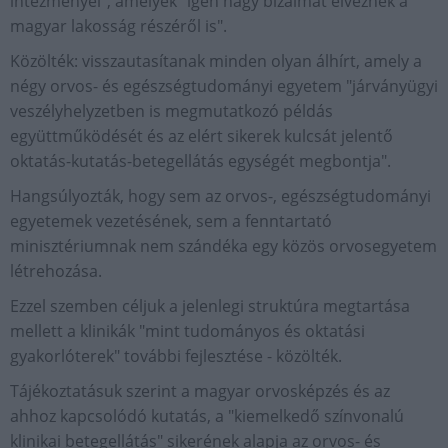
intézményei", amelyek "igen nagy bizalmat élveznek a
magyar lakosság részéről is".
Közölték: visszautasítanak minden olyan álhírt, amely a
négy orvos- és egészségtudományi egyetem "járványügyi
veszélyhelyzetben is megmutatkozó példás
együttműködését és az elért sikerek kulcsát jelentő
oktatás-kutatás-betegellátás egységét megbontja".
Hangsúlyozták, hogy sem az orvos-, egészségtudományi
egyetemek vezetésének, sem a fenntartató
minisztériumnak nem szándéka egy közös orvosegyetem
létrehozása.
Ezzel szemben céljuk a jelenlegi struktúra megtartása
mellett a klinikák "mint tudományos és oktatási
gyakorlóterek" további fejlesztése - közölték.
Tájékoztatásuk szerint a magyar orvosképzés és az
ahhoz kapcsolódó kutatás, a "kiemelkedő színvonalú
klinikai betegellátás" sikerének alapja az orvos- és