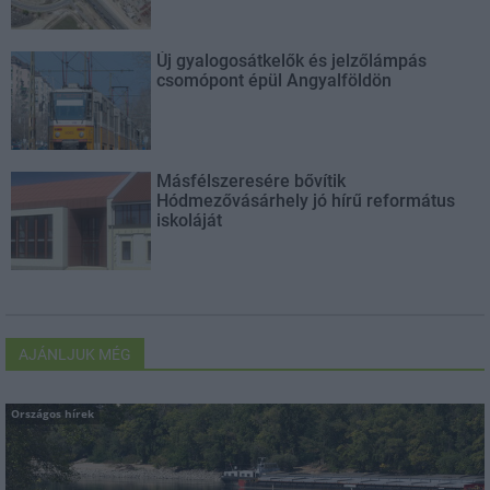
Új gyalogosátkelők és jelzőlámpás
csomópont épül Angyalföldön
Másfélszeresére bővítik
Hódmezővásárhely jó hírű református
iskoláját
AJÁNLJUK MÉG
Országos hírek