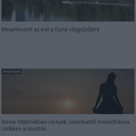
Megérkezett az eső a Duna vízgyűjtőjére
Helyi hírek
Amire többmillióan vártunk: szombattól másodfokúra
csökken a riasztás