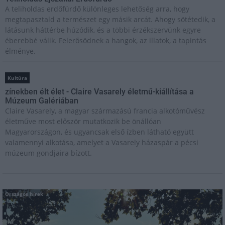
A teliholdas erdőfürdő különleges lehetőség arra, hogy
megtapasztald a természet egy másik arcát. Ahogy sötétedik, a
látásunk háttérbe húzódik, és a többi érzékszervünk egyre
éberebbé válik. Felerősödnek a hangok, az illatok, a tapintás
élménye.
Kultúra
zínekben élt élet - Claire Vasarely életmű-kiállítása a
Múzeum Galériában
Claire Vasarely, a magyar származású francia alkotóművész
életműve most először mutatkozik be önállóan
Magyarországon, és ugyancsak első ízben látható együtt
valamennyi alkotása, amelyet a Vasarely házaspár a pécsi
múzeum gondjaira bízott.
Országos hírek