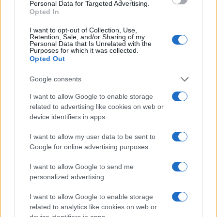
Personal Data for Targeted Advertising.
Opted In
Országos hírek
Túlfogyasztás napja - július 30-ra
I want to opt-out of Collection, Use,
felhasználta az emberiség a Föld egész
Retention, Sale, and/or Sharing of my
évre elegendő erőforrásait
Personal Data that Is Unrelated with the
Purposes for which it was collected.
Opted Out
Google consents
HÍRLEVÉL
I want to allow Google to enable storage
related to advertising like cookies on web or
Név
device identifiers in apps.
I want to allow my user data to be sent to
E-mail cím
Google for online advertising purposes.
I want to allow Google to send me
Feliratkozom a hírlevélre és elfogadom az
adatvédelmi
personalized advertising.
szabályzatot!
I want to allow Google to enable storage
FELIRATKOZÁS
related to analytics like cookies on web or
device identifiers in apps.