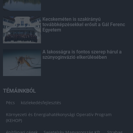
Kecskeméten is szakirányú
továbbképzésekkel erősít a Gál Ferenc
Egyetem
A lakosságra is fontos szerep hárul a
szúnyoginvázió elkerülésében
TÉMÁINKBÓL
Pécs
közlekedésfejlesztés
Környezeti és Energiahatékonysági Operatív Program
(KEHOP)
építőipari cégek
Swietelsky Magyarország Kft.
Strabag