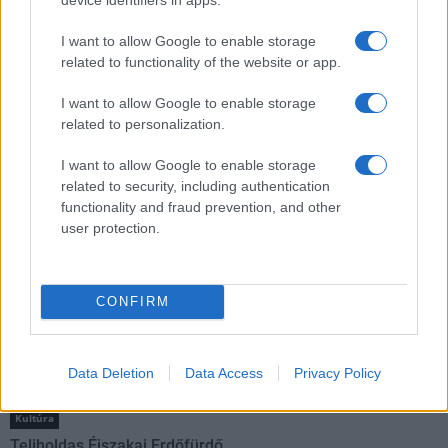
I want to allow Google to enable storage
Aktuális
related to functionality of the website or app.
Open Orfű: mozgás, zene, közösség
Augusztus első hétvégéjén (augusztus 1-2.) a Pécsi-tó partja
I want to allow Google to enable storage
megtelik élettel, sporttal és élményekkel!
related to personalization.
I want to allow Google to enable storage
Kultúra
related to security, including authentication
Brandnyúl mini disco
functionality and fraud prevention, and other
Ilyen még nem volt: most a gyerkőcök bulizhatnak a Káptalan
user protection.
Kertben!
Helyi hírek
CONFIRM
Beindult az őszibarackszezon, szeptemberig élvezhetjük
A világon évente mintegy 25 millió tonna őszibarack terem, Kína
- csaknem 17 millió tonnával - messze a legnagyobb termelő.
Data Deletion
Data Access
Privacy Policy
Kultúra
Teliholdas Éjszakai Erdőfürdő