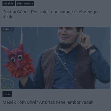
kiállítás
Pécsi Galéria
Palotai Gábor: Possible Landscapes / Lehetséges
tájak
Kultúra
mese
Mesék Tóth Olivér Artúrral: Fene jámbor vadak