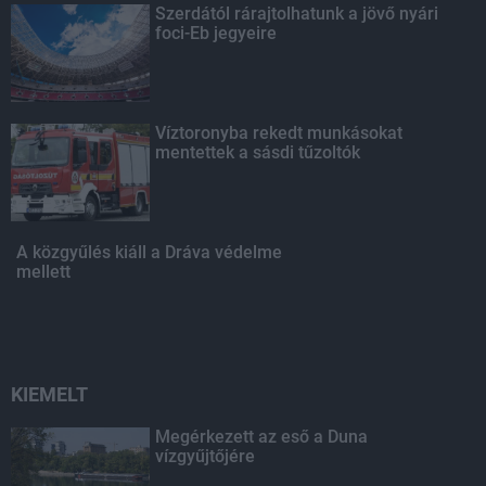
Szerdától rárajtolhatunk a jövő nyári
foci-Eb jegyeire
Víztoronyba rekedt munkásokat
mentettek a sásdi tűzoltók
A közgyűlés kiáll a Dráva védelme
mellett
KIEMELT
Megérkezett az eső a Duna
vízgyűjtőjére