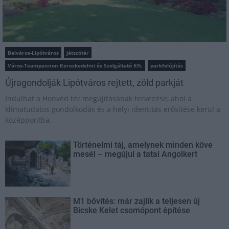
Belváros-Lipótváros
játszótér
Város-Teampannon Kereskedelmi és Szolgáltató Kft.
parkfelújítás
Újragondolják Lipótváros rejtett, zöld parkját
Indulhat a Honvéd tér megújításának tervezése, ahol a
klímatudatos gondolkodás és a helyi identitás erősítése kerül a
középpontba.
Történelmi táj, amelynek minden köve
mesél – megújul a tatai Angolkert
M1 bővítés: már zajlik a teljesen új
Bicske Kelet csomópont építése