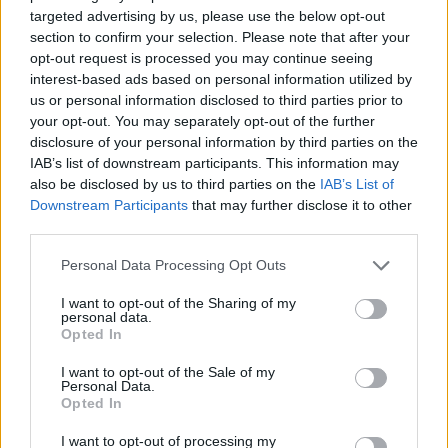
A lakosságra is fontos szerep hárul a
targeted advertising by us, please use the below opt-out
szúnyoginvázió elkerülésében
section to confirm your selection. Please note that after your
opt-out request is processed you may continue seeing
interest-based ads based on personal information utilized by
us or personal information disclosed to third parties prior to
Országos hírek
your opt-out. You may separately opt-out of the further
Itt az ÉVOSZ megoldása a hőhullámok és
disclosure of your personal information by third parties on the
az energiakrízis kezelésére
IAB’s list of downstream participants. This information may
also be disclosed by us to third parties on the
IAB’s List of
Downstream Participants
that may further disclose it to other
third parties.
Országos hírek
Miért éri meg Afrikában utat építeni?
Please note that this website/app uses one or more Google
Personal Data Processing Opt Outs
Minden, amit a GED Afrika projektről
services and may gather and store information including but
tudni kell
not limited to your visit or usage behaviour. You may click to
I want to opt-out of the Sharing of my
personal data.
grant or deny consent to Google and its third-party tags to
Opted In
use your data for below specified purposes in below Google
Kultúra
consent section.
Kihívások labirintusában
I want to opt-out of the Sale of my
Personal Data.
Opted In
I want to opt-out of processing my