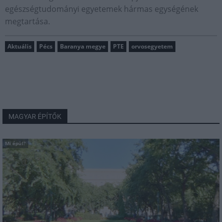
egészségtudományi egyetemek hármas egységének
megtartása.
Aktuális
Pécs
Baranya megye
PTE
orvosegyetem
MAGYAR ÉPÍTŐK
Mi épül?