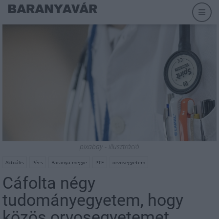
pixabay - illusztráció
Aktuális
Pécs
Baranya megye
PTE
orvosegyetem
Cáfolta négy
tudományegyetem, hogy
közös orvosegyetemet