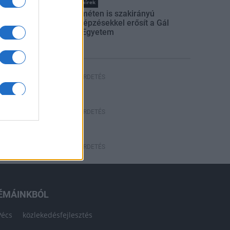
Országos hírek
Kecskeméten is szakirányú
továbbképzésekkel erősít a Gál
Ferenc Egyetem
HÍRDETÉS
HÍRDETÉS
HÍRDETÉS
ÉMÁINKBÓL
Pécs
közlekedésfejlesztés