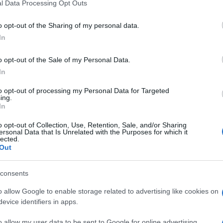
l Data Processing Opt Outs
o opt-out of the Sharing of my personal data.
In
o opt-out of the Sale of my Personal Data.
In
to opt-out of processing my Personal Data for Targeted
ing.
In
o opt-out of Collection, Use, Retention, Sale, and/or Sharing
ersonal Data that Is Unrelated with the Purposes for which it
lected.
Out
consents
o allow Google to enable storage related to advertising like cookies on
evice identifiers in apps.
o allow my user data to be sent to Google for online advertising