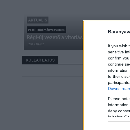
AKTUÁLIS
Pécsi Tudományegyetem
Baranyavá
Régi-új vezető a vitorlás szövetség élén
2017.04.02
If you wish 
sensitive in
confirm you
KOLLÁR LAJOS
continue se
information 
further disc
participants
Downstream 
Please note
information 
deny consent
in below Go