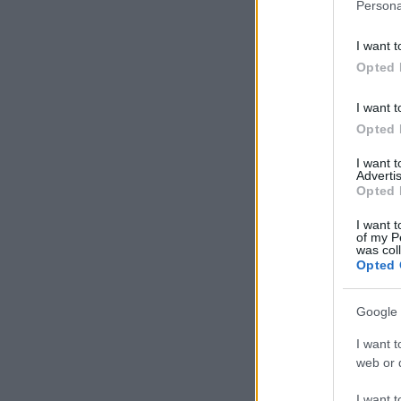
Persona
I want t
Opted 
I want t
Opted 
I want 
Advertis
Opted 
I want t
of my P
was col
Opted 
Google 
I want t
web or d
I want t