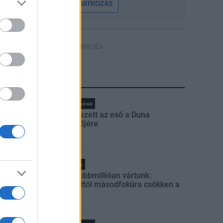
FELIRATKOZÁS
HÍRDETÉS
LEGFRISSEBB
Országos hírek
Megérkezett az eső a Duna
vízgyűjtőjére
Helyi hírek
Amire többmillióan vártunk:
szombattól másodfokúra csökken a
riasztás