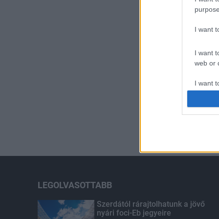
purpose
I want 
I want t
web or d
I want t
or app.
I want t
I want t
authenti
LEGOLVASOTTABB
Szerdától rárajtolhatunk a jövő
nyári foci-Eb jegyeire