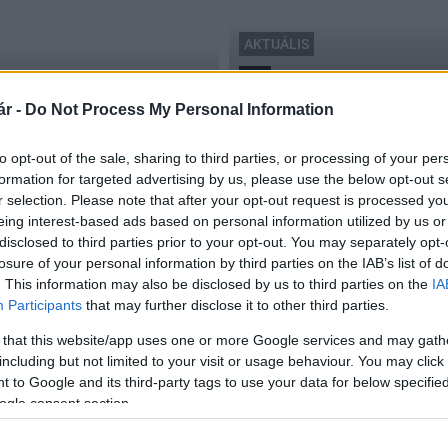
AKTUÁLIS
Pécs
Ismét a pécsi professzort
r -
Do Not Process My Personal Information
elnökének
2017.03.10
to opt-out of the sale, sharing to third parties, or processing of your per
formation for targeted advertising by us, please use the below opt-out s
r selection. Please note that after your opt-out request is processed y
eing interest-based ads based on personal information utilized by us or
disclosed to third parties prior to your opt-out. You may separately opt-
losure of your personal information by third parties on the IAB’s list of
. This information may also be disclosed by us to third parties on the
IA
Participants
that may further disclose it to other third parties.
 that this website/app uses one or more Google services and may gath
including but not limited to your visit or usage behaviour. You may click 
 to Google and its third-party tags to use your data for below specifi
ogle consent section.