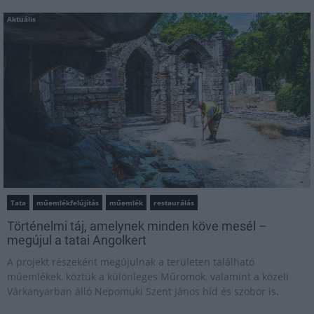
Aktuális
Tata
műemlékfelújítás
műemlék
restaurálás
Történelmi táj, amelynek minden köve mesél –
megújul a tatai Angolkert
A projekt részeként megújulnak a területen található
műemlékek, köztük a különleges Műromok, valamint a közeli
Várkanyarban álló Nepomuki Szent János híd és szobor is.