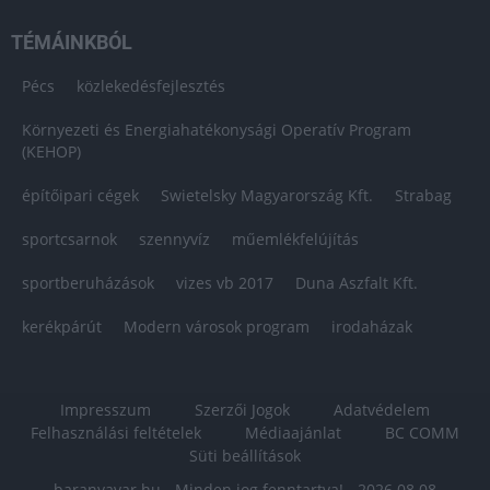
TÉMÁINKBÓL
Pécs
közlekedésfejlesztés
Környezeti és Energiahatékonysági Operatív Program
(KEHOP)
építőipari cégek
Swietelsky Magyarország Kft.
Strabag
sportcsarnok
szennyvíz
műemlékfelújítás
sportberuházások
vizes vb 2017
Duna Aszfalt Kft.
kerékpárút
Modern városok program
irodaházak
Impresszum
Szerzői Jogok
Adatvédelem
Felhasználási feltételek
Médiaajánlat
BC COMM
Süti beállítások
baranyavar.hu - Minden jog fenntartva! - 2026.08.08