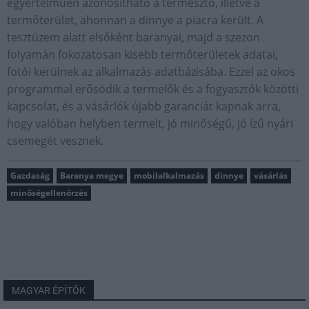
egyértelműen azonosítható a termesztő, illetve a
termőterület, ahonnan a dinnye a piacra került. A
tesztüzem alatt elsőként baranyai, majd a szezon
folyamán fokozatosan kisebb termőterületek adatai,
fotói kerülnek az alkalmazás adatbázisába. Ezzel az okos
programmal erősödik a termelők és a fogyasztók közötti
kapcsolat, és a vásárlók újabb garanciát kapnak arra,
hogy valóban helyben termelt, jó minőségű, jó ízű nyári
csemegét vesznek.
Gazdaság
Baranya megye
mobilalkalmazás
dinnye
vásárlás
minőségellenőrzés
MAGYAR ÉPÍTŐK