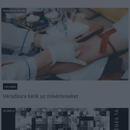
Országos hírek
véradás
Véradásra kérik az önkénteseket
Kultúra