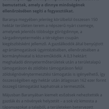
bemutattak, amely a dinnye minőségének
ellenőrzésében segíti a fogyasztókat.
Baranya megyében jelenleg körülbelül összesen 150
hektár területen terem a népszerű nyári csemege,
amelynek jelentős többsége görögdinnye, a
sárgadinnyetermelés a térségben csupán
kiegészítésként jellemző. A gazdálkodók által benyújtott
agrártámogatások ügyintézésében, ellenőrzésében a
kormányhivatal is közreműködik. A 0,3 hektárt
meghaladó dinnyetermőterületek után a területalapú
támogatáson és zöldítési támogatáson felül
zöldségnövénytermesztési támogatás is igényelhető, így
összességében egy hektár után átlagosan 162 ezer forint
összegű támogatást kaphatnak a termesztők.
Májusban Baranyában kiemelt esőzések nehezítették a
gazdák és a növények helyzetét – a sok víz kimosta a
tápanyagokat a talajból, a területeken betervezett