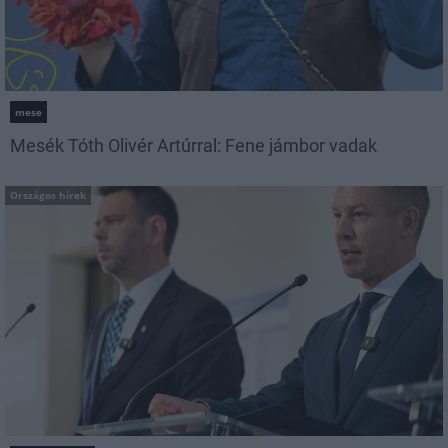
mese
Mesék Tóth Olivér Artúrral: Fene jámbor vadak
Országos hírek