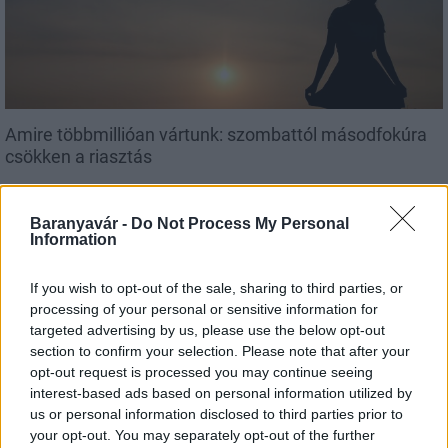
Amire többmillióan vártunk: szombattól másodfokúra
csökken a riasztás
Baranyavár -
Do Not Process My Personal
Information
Országos hírek
If you wish to opt-out of the sale, sharing to third parties, or
processing of your personal or sensitive information for
targeted advertising by us, please use the below opt-out
section to confirm your selection. Please note that after your
opt-out request is processed you may continue seeing
interest-based ads based on personal information utilized by
us or personal information disclosed to third parties prior to
your opt-out. You may separately opt-out of the further
Kecskeméten is szakirányú továbbképzésekkel erősít a