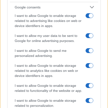
Minden, amit a GED Afrika projektről
tudni kell
Google consents
I want to allow Google to enable storage
Kultúra
related to advertising like cookies on web or
Kihívások labirintusában
device identifiers in apps.
I want to allow my user data to be sent to
Google for online advertising purposes.
Országos hírek
I want to allow Google to send me
Túlfogyasztás napja - július 30-ra
personalized advertising.
felhasználta az emberiség a Föld egész
évre elegendő erőforrásait
I want to allow Google to enable storage
related to analytics like cookies on web or
device identifiers in apps.
HÍRLEVÉL
I want to allow Google to enable storage
related to functionality of the website or app.
Név
I want to allow Google to enable storage
related to personalization.