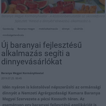
Baranya Megyei Kormányhivatal - A kóstolónbemutatták az okostelefonra
fejlesztett "Keresd a dinnyést"elnevezésű alkalmazást is.
Gazdaság
Baranya megye
mobilalkalmazás
dinnye
vásárlás
minőségellenőrzés
Új baranyai fejlesztésű
alkalmazás segíti a
dinnyevásárlókat
Baranya Megyei Kormányhivatal
2019.07.25. 00:45
Idén nyáron is kóstolóval népszerűsíti az ormánsági
dinnyét a Nemzeti Agrárgazdasági Kamara Baranya
Megyei Szervezete a pécsi Kossuth téren. Az
eseményen egy baranyai fejlesztésű applikációt is