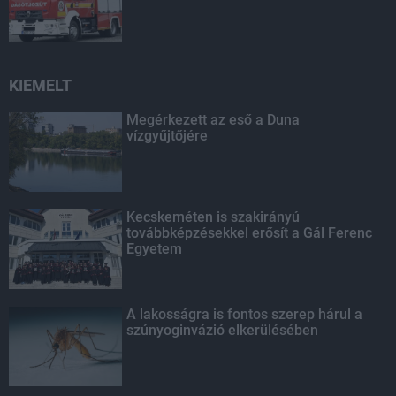
KIEMELT
Megérkezett az eső a Duna
vízgyűjtőjére
Kecskeméten is szakirányú
továbbképzésekkel erősít a Gál Ferenc
Egyetem
A lakosságra is fontos szerep hárul a
szúnyoginvázió elkerülésében