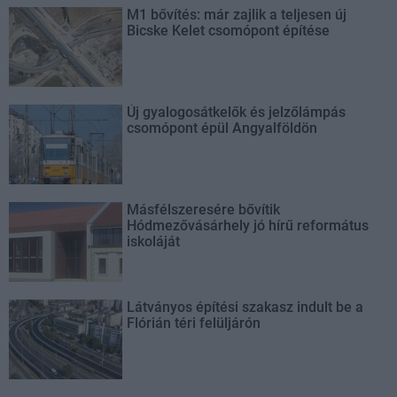
M1 bővítés: már zajlik a teljesen új
Bicske Kelet csomópont építése
Új gyalogosátkelők és jelzőlámpás
csomópont épül Angyalföldön
Másfélszeresére bővítik
Hódmezővásárhely jó hírű református
iskoláját
Látványos építési szakasz indult be a
Flórián téri felüljárón