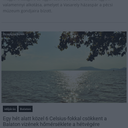
valamennyi alkotása, amelyet a Vasarely házaspár a pécsi
múzeum gondjaira bízott.
Országos hírek
időjárás
Balaton
Egy hét alatt közel 6 Celsius-fokkal csökkent a
Balaton vizének hőmérséklete a hétvégére