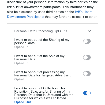
disclosure of your personal information by third parties on the
Gál Ferenc Egyetem
IAB’s list of downstream participants. This information may
also be disclosed by us to third parties on the
IAB’s List of
Downstream Participants
that may further disclose it to other
third parties.
Please note that this website/app uses one or more Google
Personal Data Processing Opt Outs
services and may gather and store information including but
Országos hírek
not limited to your visit or usage behaviour. You may click to
I want to opt-out of the Sharing of my
personal data.
A lakosságra is fontos szerep hárul a
grant or deny consent to Google and its third-party tags to
Opted In
szúnyoginvázió elkerülésében
use your data for below specified purposes in below Google
consent section.
I want to opt-out of the Sale of my
Personal Data.
Opted In
Országos hírek
Itt az ÉVOSZ megoldása a hőhullámok és
I want to opt-out of processing my
Personal Data for Targeted Advertising.
az energiakrízis kezelésére
Opted In
I want to opt-out of Collection, Use,
Retention, Sale, and/or Sharing of my
Personal Data that Is Unrelated with the
Országos hírek
Purposes for which it was collected.
Miért éri meg Afrikában utat építeni?
Opted Out