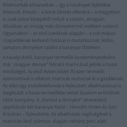
földmunkák elmaradtak –, így a növények fejlődése
lelassult. Emiatt – a korai ültetés ellenére – a megyében
is csak július közepétől indult a szezon, ahogyan
általában az ország más dinnyetermő vidékein szokott.
Ugyanakkor – az első szedések alapján – a sok májusi
csapadéknak kedvező hatásai is mutatkoznak: lédús,
zamatos dinnyéket találni a baranyai földeken.
A tavalyi évtől, baranyai termelők kezdeményezésére,
már „magyar dinnye” feliratú matricával jelölik a hazai
minőséget. Az első évben közel 70 ezer termelői
azonosítóval is ellátott matricát osztottak ki a gazdáknak.
Az idén egy mobiltelefonokra fejlesztett alkalmazással is
kiegészült a hazai termelőkbe vetett bizalom erősítését
célzó kampány. A „Keresd a dinnyést” elnevezésű
applikációt két baranyai fiatal – Horváth Vivien és Szin
Krisztián – fejlesztette. Az alkalmazás segítségével a
matricán lévő számsor alapján néhány perc alatt