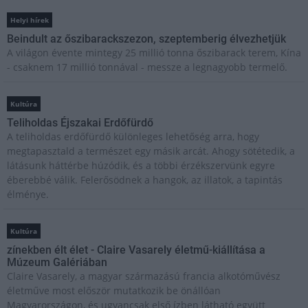
Helyi hírek
Beindult az őszibarackszezon, szeptemberig élvezhetjük
A világon évente mintegy 25 millió tonna őszibarack terem, Kína
- csaknem 17 millió tonnával - messze a legnagyobb termelő.
Kultúra
Teliholdas Éjszakai Erdőfürdő
A teliholdas erdőfürdő különleges lehetőség arra, hogy
megtapasztald a természet egy másik arcát. Ahogy sötétedik, a
látásunk háttérbe húzódik, és a többi érzékszervünk egyre
éberebbé válik. Felerősödnek a hangok, az illatok, a tapintás
élménye.
Kultúra
zínekben élt élet - Claire Vasarely életmű-kiállítása a
Múzeum Galériában
Claire Vasarely, a magyar származású francia alkotóművész
életműve most először mutatkozik be önállóan
Magyarországon, és ugyancsak első ízben látható együtt