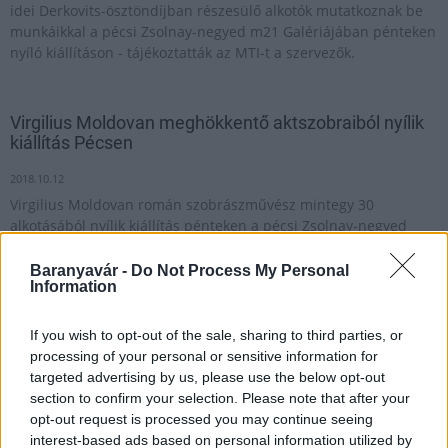
idei Derkovits-ösztöndíjban részesülő alkotók mutatkoznak be
munkáikkal a pécsi Zsolnay-negyed m21 Galériájában pénteken
nyíló kiállításon - tájékoztatták az MTI-t a szervezők.
Virgilius Moldovan meghökkentő aktszobraiból nyílik
kiállítás Pécsen
2018.10.12
Virgilius Moldovan román szobrászművész mintegy 30
alkotásából nyílik kiállítás pénteken a pécsi Zsolnay-negyed
m21 Galériájában.
Baranyavár -
Do Not Process My Personal
Information
Álló - mozgó – mindegy
If you wish to opt-out of the sale, sharing to third parties, or
2025.02.19
processing of your personal or sensitive information for
targeted advertising by us, please use the below opt-out
Kultúra
section to confirm your selection. Please note that after your
opt-out request is processed you may continue seeing
interest-based ads based on personal information utilized by