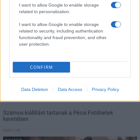
I want to allow Google to enable storage
related to personalization.
I want to allow Google to enable storage
related to security, including authentication
functionality and fraud prevention, and other
user protection.
CONFIRM
A tárlat csaknem száz művön keresztül mutatja be, hogy Nemes
Csaba művészete milyen sokféle formát, témát ölelt fel az
Data Deletion
Data Access
Privacy Policy
elmúlt évtizedekben.
Számos kiállítást tartanak a Pécsi Fotóhetek
keretében
2020.11.09
Helyi hírek