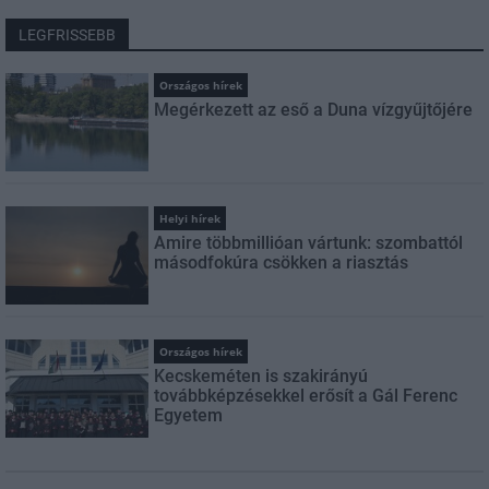
LEGFRISSEBB
Országos hírek
Megérkezett az eső a Duna vízgyűjtőjére
Helyi hírek
Amire többmillióan vártunk: szombattól
másodfokúra csökken a riasztás
Országos hírek
Kecskeméten is szakirányú
továbbképzésekkel erősít a Gál Ferenc
Egyetem