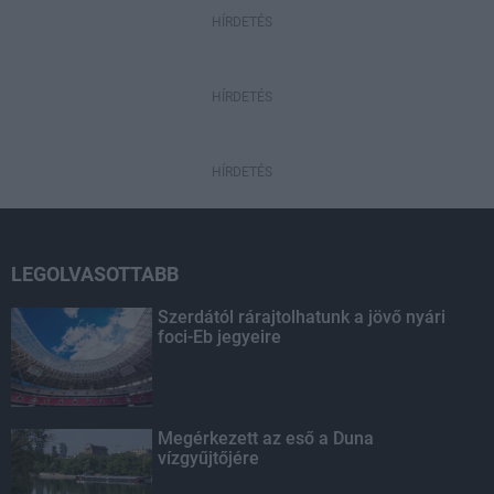
HÍRDETÉS
HÍRDETÉS
HÍRDETÉS
LEGOLVASOTTABB
Szerdától rárajtolhatunk a jövő nyári
foci-Eb jegyeire
Megérkezett az eső a Duna
vízgyűjtőjére