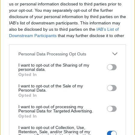
us or personal information disclosed to third parties prior to
your opt-out. You may separately opt-out of the further
disclosure of your personal information by third parties on the
IAB’s list of downstream participants. This information may
also be disclosed by us to third parties on the
IAB’s List of
Downstream Participants
that may further disclose it to other
third parties.
Please note that this website/app uses one or more Google
Personal Data Processing Opt Outs
services and may gather and store information including but
Czakó Zsolt grafikusművész kiállítása látható a pécsi M21
not limited to your visit or usage behaviour. You may click to
I want to opt-out of the Sharing of my
Galériában.
personal data.
grant or deny consent to Google and its third-party tags to
Opted In
use your data for below specified purposes in below Google
consent section.
I want to opt-out of the Sale of my
Nemzetközi grafikai fesztivált rendeznek Pécsett
Personal Data.
Opted In
2022.11.07
I want to opt-out of processing my
Helyi hírek
Personal Data for Targeted Advertising.
Opted In
I want to opt-out of Collection, Use,
Retention, Sale, and/or Sharing of my