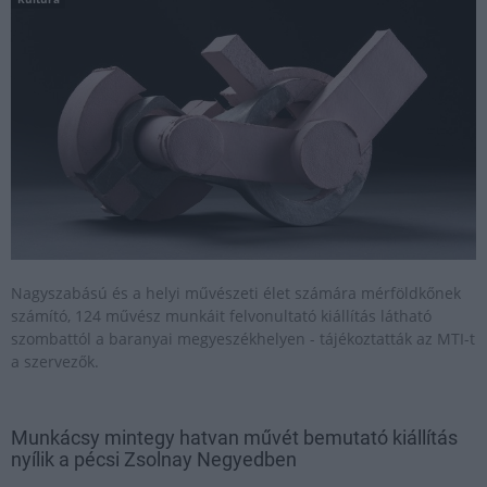
Nagyszabású és a helyi művészeti élet számára mérföldkőnek
számító, 124 művész munkáit felvonultató kiállítás látható
szombattól a baranyai megyeszékhelyen - tájékoztatták az MTI-t
a szervezők.
Munkácsy mintegy hatvan művét bemutató kiállítás
nyílik a pécsi Zsolnay Negyedben