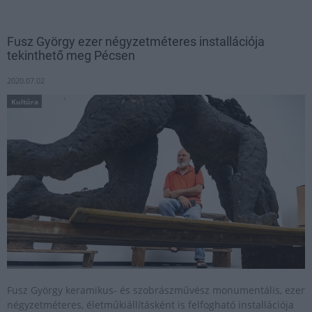
Fusz György ezer négyzetméteres installációja
tekinthető meg Pécsen
2020.07.02
Kultúra
Fusz György keramikus- és szobrászművész monumentális, ezer
négyzetméteres, életműkiállításként is felfogható installációja