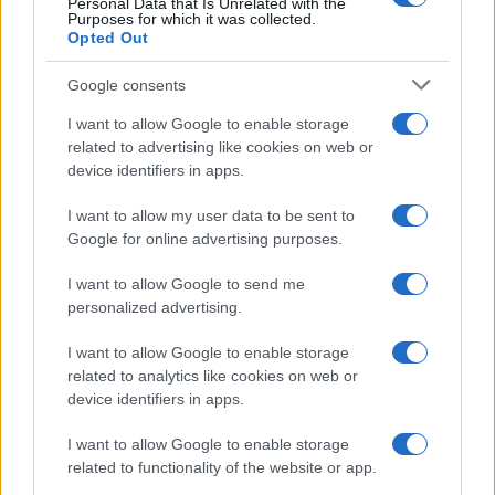
Personal Data that Is Unrelated with the
Purposes for which it was collected.
Opted Out
Google consents
I want to allow Google to enable storage
related to advertising like cookies on web or
device identifiers in apps.
A Zsolnay-negyed M21 Galériájában ötven ország neves
I want to allow my user data to be sent to
tervezőgrafikusainak ötszáz plakátjából, öt külföldi és öt hazai
Google for online advertising purposes.
művészeti egyetem hallgatóinak interaktív plakátjaiból, és
Czakó Zsolt grafikusművész-designer televíziós főcímeiből nyílik
I want to allow Google to send me
kiállítás.
personalized advertising.
I want to allow Google to enable storage
Nemes Csaba festőművész munkáiból nyílik kiállítás
related to analytics like cookies on web or
a pécsi kulturális negyedben
device identifiers in apps.
2021.10.15
I want to allow Google to enable storage
related to functionality of the website or app.
Helyi hírek