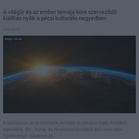
A világűr és az ember témája köré szerveződő
kiállítás nyílik a pécsi kulturális negyedben
2022.05.23
Helyi hírek
A kiállításon az érdeklődők minden érzékükre ható, fotókból,
videókból, tér-, hang- és fényinstallációkból álló interaktív
"űrélményt" élhetnek át.