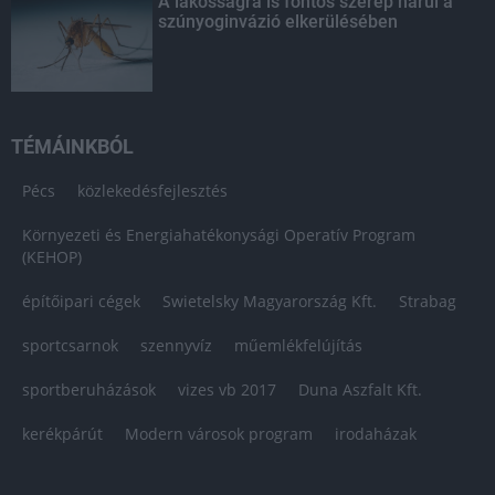
A lakosságra is fontos szerep hárul a
szúnyoginvázió elkerülésében
TÉMÁINKBÓL
Pécs
közlekedésfejlesztés
Környezeti és Energiahatékonysági Operatív Program
(KEHOP)
építőipari cégek
Swietelsky Magyarország Kft.
Strabag
sportcsarnok
szennyvíz
műemlékfelújítás
sportberuházások
vizes vb 2017
Duna Aszfalt Kft.
kerékpárút
Modern városok program
irodaházak