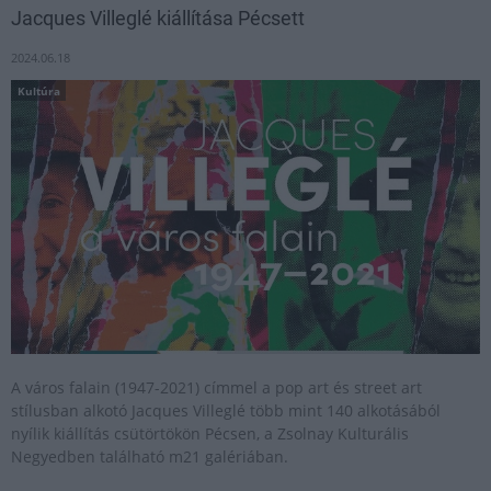
Jacques Villeglé kiállítása Pécsett
2024.06.18
Kultúra
A város falain (1947-2021) címmel a pop art és street art
stílusban alkotó Jacques Villeglé több mint 140 alkotásából
nyílik kiállítás csütörtökön Pécsen, a Zsolnay Kulturális
Negyedben található m21 galériában.