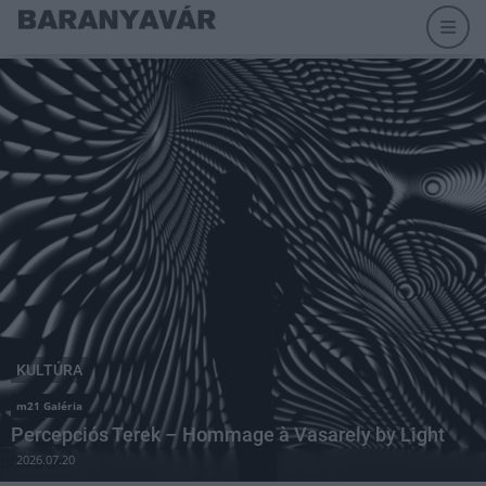
KULTÚRA
m21 Galéria
Percepciós Terek – Hommage à Vasarely by Light
2026.07.20