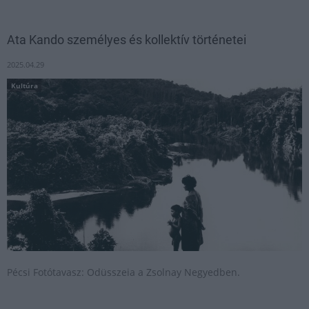
Ata Kando személyes és kollektív történetei
2025.04.29
Kultúra
Pécsi Fotótavasz: Odüsszeia a Zsolnay Negyedben.